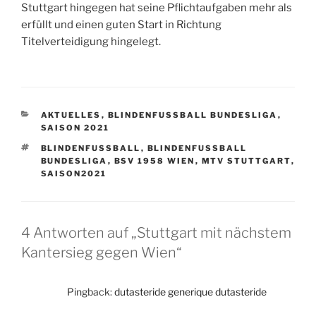
Stuttgart hingegen hat seine Pflichtaufgaben mehr als
erfüllt und einen guten Start in Richtung
Titelverteidigung hingelegt.
KATEGORIEN
AKTUELLES
,
BLINDENFUSSBALL BUNDESLIGA
,
SAISON 2021
SCHLAGWÖRTER
BLINDENFUSSBALL
,
BLINDENFUSSBALL B
UNDESLIGA
,
BSV 1958 WIEN
,
MTV STUTTGART
,
SAISON2021
4 Antworten auf „Stuttgart mit nächstem
Kantersieg gegen Wien“
Pingback:
dutasteride generique dutasteride