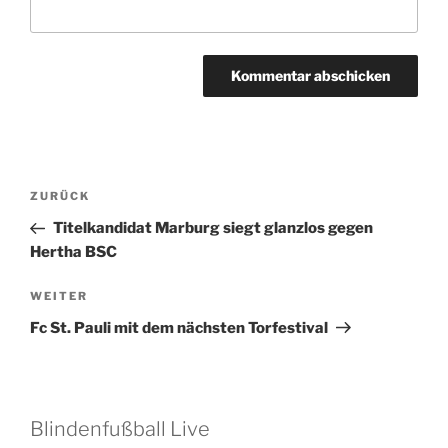
Beitragsnavigation
Vorheriger
ZURÜCK
Beitrag
Titelkandidat Marburg siegt glanzlos gegen
Hertha BSC
Nächster
WEITER
Beitrag
Fc St. Pauli mit dem nächsten Torfestival
Blindenfußball Live