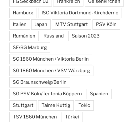
FG Seckbach 02
Frankreich
Gelsenkirchen
Hamburg
ISC Viktoria Dortmund-Kirchderne
Italien
Japan
MTV Stuttgart
PSV Köln
Rumänien
Russland
Saison 2023
SF/BG Marburg
SG 1860 München / Viktoria Berlin
SG 1860 München / VSV Würzburg
SG Braunschweig/Berlin
SG PSV Köln/Teutonia Köppern
Spanien
Stuttgart
Taime Kuttig
Tokio
TSV 1860 München
Türkei