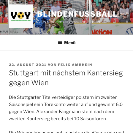
Zum
Inhalt
BLINDENFUSSBALL
springen
Alles rund um das rasselnde Leder
Menü
VERÖFFENTLICHT
22. AUGUST 2021
VON
FELIX AMRHEIN
AM
Stuttgart mit nächstem Kantersieg
gegen Wien
Die Stuttgarter Titelverteidiger polstern im zweiten
Saisonspiel sein Torekonto weiter auf und gewinnt 6:0
gegen Wien. Alexander Fangmann steht nach dem
zweiten Kantersieg bereits bei 10 Saisontoren.
Die Wiener begannen gut, machten die Räume eng und