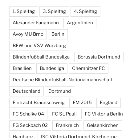
1. Spieltag
3. Spieltag
4. Spieltag
Alexander Fangmann
Argentinien
Avoy MU Brno
Berlin
BFW und VSV Würzburg
Blindenfußball Bundesliga
Borussia Dortmund
Brasilien
Bundesliga
Chemnitzer FC
Deutsche Blindenfußball-Nationalmannschaft
Deutschland
Dortmund
Eintracht Braunschweig
EM 2015
England
FC Schalke 04
FC St. Pauli
FC Viktoria Berlin
FG Seckbach 02
Frankreich
Gelsenkirchen
Hamburg
ISC Viktoria Dortmund-Kirchderne