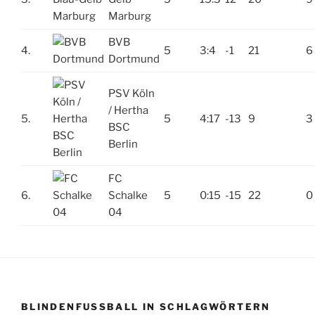
Marburg
BVB
4.
5
3:4
-1
21
6
Dortmund
PSV Köln
/ Hertha
5.
5
4:17
-13
9
3
BSC
Berlin
FC
6.
Schalke
5
0:15
-15
22
0
04
BLINDENFUSSBALL IN SCHLAGWÖRTERN