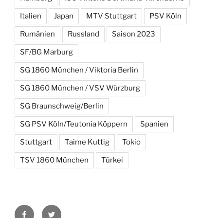
Italien
Japan
MTV Stuttgart
PSV Köln
Rumänien
Russland
Saison 2023
SF/BG Marburg
SG 1860 München / Viktoria Berlin
SG 1860 München / VSV Würzburg
SG Braunschweig/Berlin
SG PSV Köln/Teutonia Köppern
Spanien
Stuttgart
Taime Kuttig
Tokio
TSV 1860 München
Türkei
Facebook
Twitter