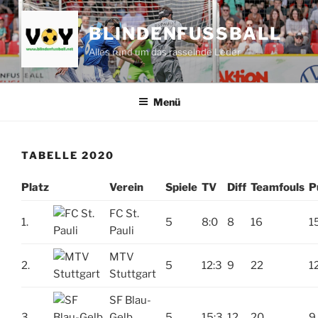
Zum
Inhalt
BLINDENFUSSBALL
springen
Alles rund um das rasselnde Leder
Menü
TABELLE 2020
Platz
Verein
Spiele
TV
Diff
Teamfouls
P
FC St.
1.
5
8:0
8
16
1
Pauli
MTV
2.
5
12:3
9
22
1
Stuttgart
SF Blau-
3.
Gelb
5
15:3
12
20
9