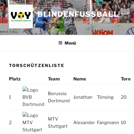
Zum
Inhalt
BLINDENFUSSBALL
springen
Alles rund um das rasselnde Leder
Menü
TORSCHÜTZENLISTE
Platz
Team
Name
Tore
Borussia
1
Jonathan
Tönsing
20
Dortmund
MTV
2
Alexander
Fangmann
10
Stuttgart