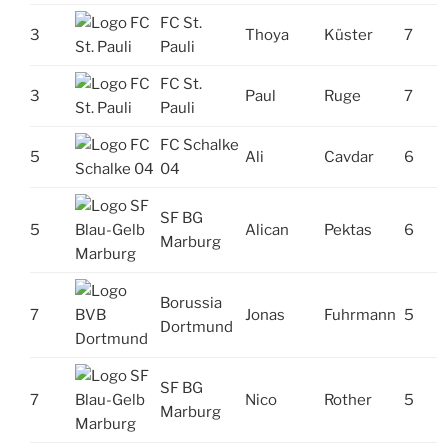
FC St.
3
Thoya
Küster
7
Pauli
FC St.
3
Paul
Ruge
7
Pauli
FC Schalke
5
Ali
Cavdar
6
04
SF BG
5
Alican
Pektas
6
Marburg
Borussia
7
Jonas
Fuhrmann
5
Dortmund
SF BG
7
Nico
Rother
5
Marburg