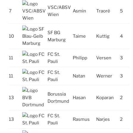
VSC/ABSV
7
Asmin
Traoré
5
Wien
SF BG
10
Taime
Kuttig
4
Marburg
FC St.
11
Philipp
Versen
3
Pauli
FC St.
11
Natan
Werner
3
Pauli
Borussia
13
Hasan
Koparan
2
Dortmund
FC St.
13
Rasmus
Narjes
2
Pauli