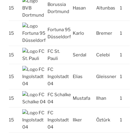
Borussia
15
Hasan
Altunbas
1
Dortmund
Fortuna 95
15
Karlo
Bremer
1
Düsseldorf
FC St.
15
Serdal
Celebi
1
Pauli
FC
15
Ingolstadt
Elias
Gleissner
1
04
FC Schalke
15
Mustafa
Ilhan
1
04
FC
15
Ingolstadt
Ilker
Öztürk
1
04