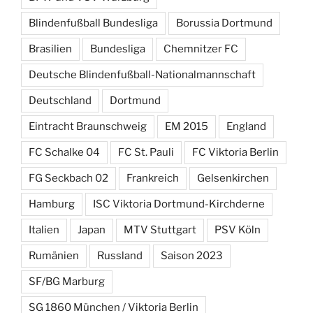
Blindenfußball Bundesliga
Borussia Dortmund
Brasilien
Bundesliga
Chemnitzer FC
Deutsche Blindenfußball-Nationalmannschaft
Deutschland
Dortmund
Eintracht Braunschweig
EM 2015
England
FC Schalke 04
FC St. Pauli
FC Viktoria Berlin
FG Seckbach 02
Frankreich
Gelsenkirchen
Hamburg
ISC Viktoria Dortmund-Kirchderne
Italien
Japan
MTV Stuttgart
PSV Köln
Rumänien
Russland
Saison 2023
SF/BG Marburg
SG 1860 München / Viktoria Berlin