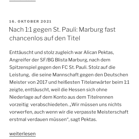
punktet
gegen
Schalke“
VERÖFFENTLICHT
16. OKTOBER 2021
AM
Nach 1:1 gegen St. Pauli: Marburg fast
chancenlos auf den Titel
Enttäuscht und stolz zugleich war Alican Pektas,
Angreifer der SF/BG Blista Marburg, nach dem
Spitzenspiel gegen den FC St. Pauli. Stolz auf die
Leistung, die seine Mannschaft gegen den Deutschen
Meister von 2017 und heißesten Titelanwärter beim 1:1
zeigte, enttäuscht, weil die Hessen sich ohne
Niederlage auf dem Konto aus dem Titelrennen
vorzeitig verabschiedeten. „Wir müssen uns nichts
vorwerfen, auch wenn wir die verpasste Meisterschaft
erstmal verdauen müssen“, sagt Pektas.
„Nach
weiterlesen