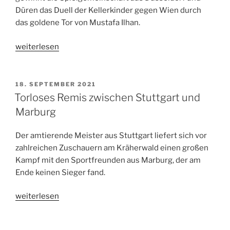
Düren das Duell der Kellerkinder gegen Wien durch
das goldene Tor von Mustafa Ilhan.
„Ilhan
weiterlesen
schießt
Düsseldorf/Düren
zum
VERÖFFENTLICHT
18. SEPTEMBER 2021
AM
Sieg
Torloses Remis zwischen Stuttgart und
über
Marburg
Wien“
Der amtierende Meister aus Stuttgart liefert sich vor
zahlreichen Zuschauern am Kräherwald einen großen
Kampf mit den Sportfreunden aus Marburg, der am
Ende keinen Sieger fand.
„Torloses
weiterlesen
Remis
zwischen