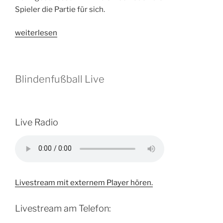
Spieler die Partie für sich.
„Stuttgart
weiterlesen
schießt
Düsseldorf
ab“
Blindenfußball Live
Live Radio
Livestream mit externem Player hören.
Livestream am Telefon: