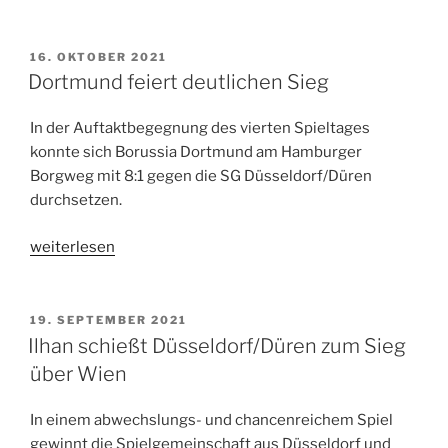
1:1
gegen
St.
VERÖFFENTLICHT
16. OKTOBER 2021
AM
Pauli:
Dortmund feiert deutlichen Sieg
Marburg
fast
In der Auftaktbegegnung des vierten Spieltages
chancenlos
konnte sich Borussia Dortmund am Hamburger
auf
Borgweg mit 8:1 gegen die SG Düsseldorf/Düren
den
durchsetzen.
Titel“
„Dortmund
weiterlesen
feiert
deutlichen
Sieg“
VERÖFFENTLICHT
19. SEPTEMBER 2021
AM
Ilhan schießt Düsseldorf/Düren zum Sieg
über Wien
In einem abwechslungs- und chancenreichem Spiel
gewinnt die Spielgemeinschaft aus Düsseldorf und