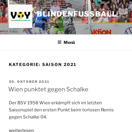
Zum
Inhalt
BLINDENFUSSBALL
springen
Alles rund um das rasselnde Leder
Menü
KATEGORIE:
SAISON 2021
VERÖFFENTLICHT
30. OKTOBER 2021
AM
Wien punktet gegen Schalke
Der BSV 1958 Wien erkämpft sich im letzten
Saisonspiel den ersten Punkt beim torlosen Remis
gegen Schalke 04.
„Wien
weiterlesen