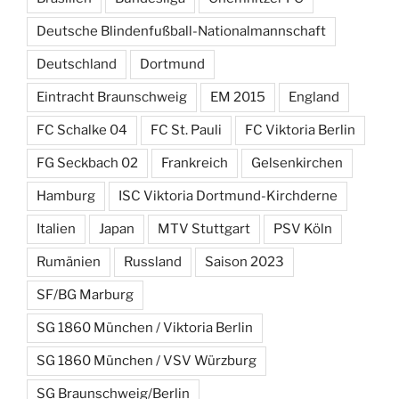
Deutsche Blindenfußball-Nationalmannschaft
Deutschland
Dortmund
Eintracht Braunschweig
EM 2015
England
FC Schalke 04
FC St. Pauli
FC Viktoria Berlin
FG Seckbach 02
Frankreich
Gelsenkirchen
Hamburg
ISC Viktoria Dortmund-Kirchderne
Italien
Japan
MTV Stuttgart
PSV Köln
Rumänien
Russland
Saison 2023
SF/BG Marburg
SG 1860 München / Viktoria Berlin
SG 1860 München / VSV Würzburg
SG Braunschweig/Berlin