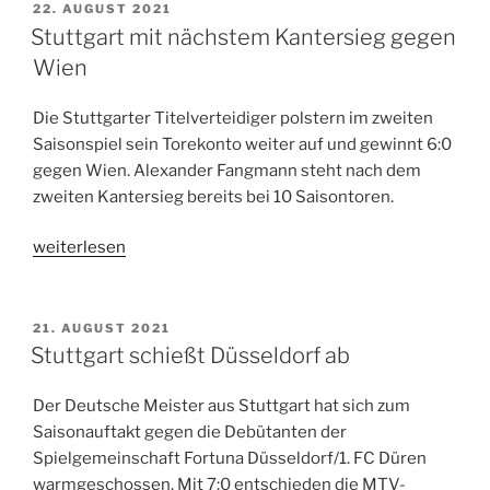
Stuttgart
VERÖFFENTLICHT
22. AUGUST 2021
AM
und
Stuttgart mit nächstem Kantersieg gegen
Marburg“
Wien
Die Stuttgarter Titelverteidiger polstern im zweiten
Saisonspiel sein Torekonto weiter auf und gewinnt 6:0
gegen Wien. Alexander Fangmann steht nach dem
zweiten Kantersieg bereits bei 10 Saisontoren.
„Stuttgart
weiterlesen
mit
nächstem
Kantersieg
VERÖFFENTLICHT
21. AUGUST 2021
AM
gegen
Stuttgart schießt Düsseldorf ab
Wien“
Der Deutsche Meister aus Stuttgart hat sich zum
Saisonauftakt gegen die Debütanten der
Spielgemeinschaft Fortuna Düsseldorf/1. FC Düren
warmgeschossen. Mit 7:0 entschieden die MTV-