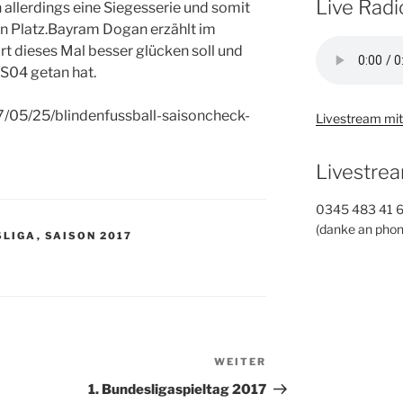
Live Radi
llerdings eine Siegesserie und somit
n Platz.
Bayram Dogan erzählt im
t dieses Mal besser glücken soll und
 S04 getan hat.
7/05/25/blindenfussball-saisoncheck-
Livestream mit
Livestrea
0345 483 41 
(danke an phon
LIGA
,
SAISON 2017
WEITER
Nächster
Beitrag
1. Bundesligaspieltag 2017