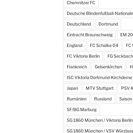
Chemnitzer FC
Deutsche Blindenfußball-Nationa
Deutschland
Dortmund
Eintracht Braunschweig
EM 20
England
FC Schalke 04
FC 
FC Viktoria Berlin
FG Seckbach
Frankreich
Gelsenkirchen
H
ISC Viktoria Dortmund-Kirchderne
Japan
MTV Stuttgart
PSV K
Rumänien
Russland
Saison
SF/BG Marburg
SG 1860 München / Viktoria Berlin
SG 1860 München / VSV Würzbur