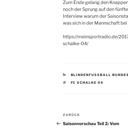
Zum Ende gelang den Knappen a
noch der Sprung auf den fünfte
Interview warum der Saisonstar
was sich in der Mannschaft bei
https://meinsportradio.de/201
schalke-04/
KATEGORIEN
BLINDENFUSSBALL BUNDES
SCHLAGWÖRTER
FC SCHALKE 04
Beitragsnavigation
Vorheriger
ZURÜCK
Beitrag
Saisonvorschau Teil 2: Vom