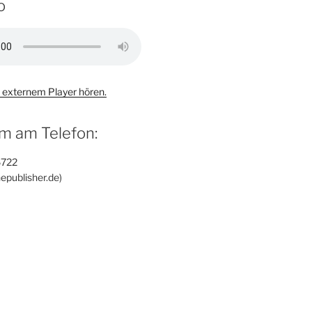
o
 externem Player hören.
m am Telefon:
6722
epublisher.de)