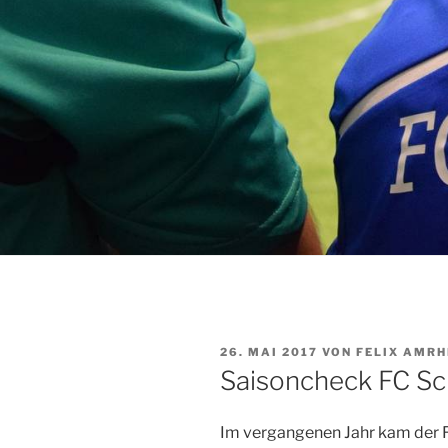
VERÖFFENTLICHT
26. MAI 2017
VON
FELIX AMRH
AM
Saisoncheck FC Sc
Im vergangenen Jahr kam der F