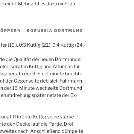
rreicht. Mehr gibt es dazu nicht zu
 KÖPPERN – BORUSSIA DORTMUND
er (16.), 0:3 Kuttig (21.), 0:4 Kuttig (24.)
e die Qualität der neuen Dortmunder
lnd sorgten Kuttig und Altunbas für
egners. In der 9. Spielminute brachte
Auf der Gegenseite rieb sich Fuhrmann
f. In der 15. Minute wechselte Dortmund
igerumdrehung später netzte der Ex-
anpfiff krönte Kuttig seine starke
e den Deckel auf die Partie. Drei
n zweites nach. Anschließend dümpelte