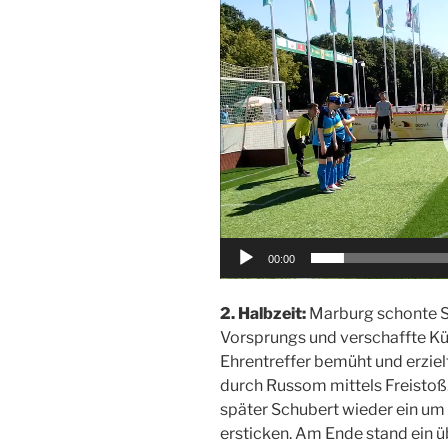
Player
00:00
2. Halbzeit:
Marburg schonte S
Vorsprungs und verschaffte Küh
Ehrentreffer bemüht und erzielt
durch Russom mittels Freistoß
später Schubert wieder ein um 
ersticken. Am Ende stand ein ü