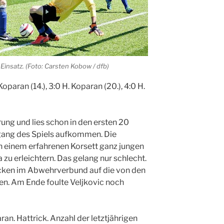
insatz. (Foto: Carsten Kobow / dfb)
 Koparan (14.), 3:0 H. Koparan (20.), 4:0 H.
rung und lies schon in den ersten 20
gang des Spiels aufkommen. Die
n einem erfahrenen Korsett ganz jungen
a zu erleichtern. Das gelang nur schlecht.
cken im Abwehrverbund auf die von den
n. Am Ende foulte Veljkovic noch
an. Hattrick. Anzahl der letztjährigen