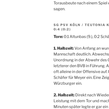
Torausbeute nach einem Spiel e
sagen.
SG PSV KÖLN / TEUTONIA
0:4 (0:2)
Tore:
0:1 Altunbas (9.), 0:2 Schäf
1. Halbzeit:
Von Anfang an wurd
Mannschaft deutlich. Abwechse
Unordnung in der Abwehr des G
letzterer den BVB in Führung. 
oft alleine in der Offensive au
Schäfer für Meyer ein. Eine Ze
Würzburger ein.
2. Halbzeit:
Direkt nach Wieder
Leistung mit dem Tor und macht
Minuten später legte er gar ei