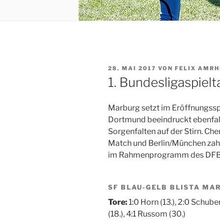
VERÖFFENTLICHT
28. MAI 2017
VON
FELIX AMRH
AM
1. Bundesligaspiel
Marburg setzt im Eröffnungsspi
Dortmund beeindruckt ebenfal
Sorgenfalten auf der Stirn. Chem
Match und Berlin/München zahlt
im Rahmenprogramm des DFB-P
SF BLAU-GELB BLISTA MAR
Tore:
1:0 Horn (13.), 2:0 Schuber
(18.), 4:1 Russom (30.)