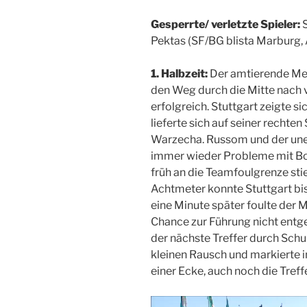
Gesperrte/ verletzte Spieler:
S
Pektas (SF/BG blista Marburg, 
1. Halbzeit:
Der amtierende Mei
den Weg durch die Mitte nach v
erfolgreich. Stuttgart zeigte s
lieferte sich auf seiner rechte
Warzecha. Russom und der uner
immer wieder Probleme mit Bo
früh an die Teamfoulgrenze stie
Achtmeter konnte Stuttgart bis
eine Minute später foulte der M
Chance zur Führung nicht entge
der nächste Treffer durch Schub
kleinen Rausch und markierte i
einer Ecke, auch noch die Treffe
Video-