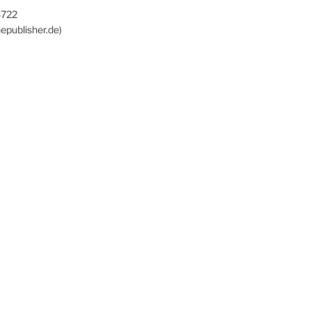
6722
epublisher.de)