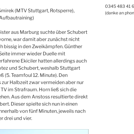
0345 483 41 
mirek (MTV Stuttgart, Rotsperre),
(danke an phon
Aufbautraining)
ster aus Marburg suchte über Schubert
orne, war damit aber zunächst nicht
ich bissig in den Zweikämpfen. Günther
n Seite immer wieder Duelle mit
fahrene Ekiciler hatten allerdings auch
tez und Schubert, weshalb Stuttgart
ß (5. Teamfoul 12. Minute). Den
 zur Halbzeit zwar vermeiden aber nur
TV im Strafraum. Horn ließ sich die
hen. Aus dem Anstoss resultierte direkt
ert. Dieser spielte sich nun in einen
nnerhalb von fünf Minuten, jeweils nach
r drei und vier.