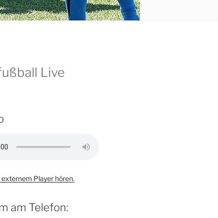
ußball Live
o
 externem Player hören.
m am Telefon: