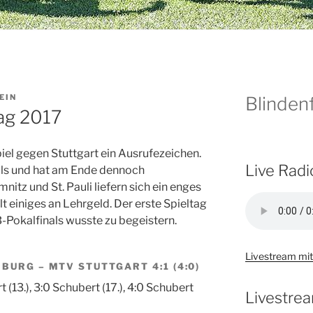
EIN
Blindenf
tag 2017
el gegen Stuttgart ein Ausrufezeichen.
Live Radi
ls und hat am Ende dennoch
nitz und St. Pauli liefern sich ein enges
 einiges an Lehrgeld. Der erste Spieltag
okalfinals wusste zu begeistern.
Livestream mit
BURG – MTV STUTTGART 4:1 (4:0)
t (13.), 3:0 Schubert (17.), 4:0 Schubert
Livestrea