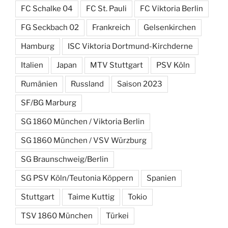
FC Schalke 04
FC St. Pauli
FC Viktoria Berlin
FG Seckbach 02
Frankreich
Gelsenkirchen
Hamburg
ISC Viktoria Dortmund-Kirchderne
Italien
Japan
MTV Stuttgart
PSV Köln
Rumänien
Russland
Saison 2023
SF/BG Marburg
SG 1860 München / Viktoria Berlin
SG 1860 München / VSV Würzburg
SG Braunschweig/Berlin
SG PSV Köln/Teutonia Köppern
Spanien
Stuttgart
Taime Kuttig
Tokio
TSV 1860 München
Türkei