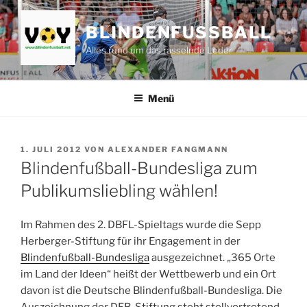
Zum
Inhalt
BLINDENFUSSBALL
springen
Alles rund um das rasselnde Leder
Menü
VERÖFFENTLICHT
1. JULI 2012
VON
ALEXANDER FANGMANN
AM
Blindenfußball-Bundesliga zum
Publikumsliebling wählen!
Im Rahmen des 2. DBFL-Spieltags wurde die Sepp
Herberger-Stiftung für ihr Engagement in der
Blindenfußball-Bundesliga
ausgezeichnet. „365 Orte
im Land der Ideen“ heißt der Wettbewerb und ein Ort
davon ist die Deutsche Blindenfußball-Bundesliga. Die