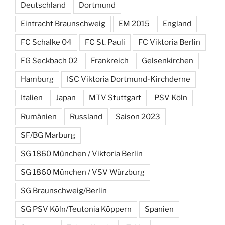
Deutschland
Dortmund
Eintracht Braunschweig
EM 2015
England
FC Schalke 04
FC St. Pauli
FC Viktoria Berlin
FG Seckbach 02
Frankreich
Gelsenkirchen
Hamburg
ISC Viktoria Dortmund-Kirchderne
Italien
Japan
MTV Stuttgart
PSV Köln
Rumänien
Russland
Saison 2023
SF/BG Marburg
SG 1860 München / Viktoria Berlin
SG 1860 München / VSV Würzburg
SG Braunschweig/Berlin
SG PSV Köln/Teutonia Köppern
Spanien