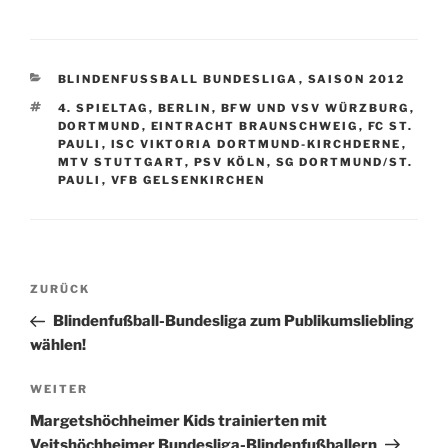
KATEGORIEN
BLINDENFUSSBALL BUNDESLIGA
,
SAISON 2012
SCHLAGWÖRTER
4. SPIELTAG
,
BERLIN
,
BFW UND VSV WÜRZBURG
,
DORTMUND
,
EINTRACHT BRAUNSCHWEIG
,
FC ST.
PAULI
,
ISC VIKTORIA DORTMUND-KIRCHDERNE
,
MTV STUTTGART
,
PSV KÖLN
,
SG DORTMUND/ST.
PAULI
,
VFB GELSENKIRCHEN
Beitragsnavigation
Vorheriger
ZURÜCK
Beitrag
Blindenfußball-Bundesliga zum Publikumsliebling
wählen!
Nächster
WEITER
Beitrag
Margetshöchheimer Kids trainierten mit
Veitshöchheimer Bundesliga-Blindenfußballern