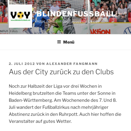
Zum
Inhalt
BLINDENFUSSBALL
springen
Alles rund um das rasselnde Leder
Menü
VERÖFFENTLICHT
2. JULI 2012
VON
ALEXANDER FANGMANN
AM
Aus der City zurück zu den Clubs
Noch zur Halbzeit der Liga vor drei Wochen in
Heidelberg brutzelten die Teams unter der Sonne in
Baden-Württemberg. Am Wochenende des 7. Und 8.
Juli wandert der Fußballzirkus nach mehrjähriger
Abstinenz zurück in den Ruhrpott. Auch hier hoffen die
Veranstalter auf gutes Wetter.