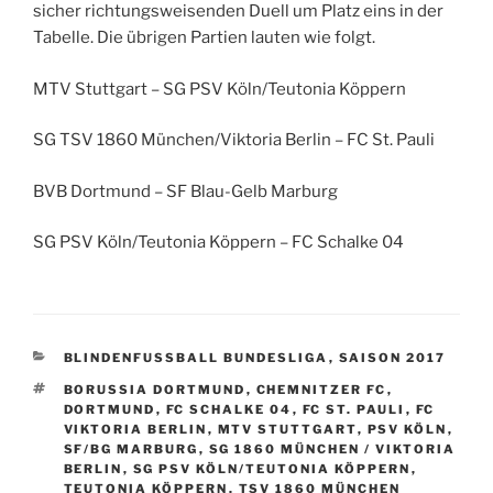
sicher richtungsweisenden Duell um Platz eins in der
Tabelle. Die übrigen Partien lauten wie folgt.
MTV Stuttgart – SG PSV Köln/Teutonia Köppern
SG TSV 1860 München/Viktoria Berlin – FC St. Pauli
BVB Dortmund – SF Blau-Gelb Marburg
SG PSV Köln/Teutonia Köppern – FC Schalke 04
KATEGORIEN
BLINDENFUSSBALL BUNDESLIGA
,
SAISON 2017
SCHLAGWÖRTER
BORUSSIA DORTMUND
,
CHEMNITZER FC
,
DORTMUND
,
FC SCHALKE 04
,
FC ST. PAULI
,
FC
VIKTORIA BERLIN
,
MTV STUTTGART
,
PSV KÖLN
,
SF/BG MARBURG
,
SG 1860 MÜNCHEN / VIKTORIA
BERLIN
,
SG PSV KÖLN/TEUTONIA KÖPPERN
,
TEUTONIA KÖPPERN
,
TSV 1860 MÜNCHEN