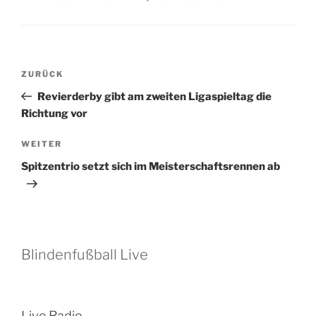
Beitragsnavigation
Vorheriger
ZURÜCK
Beitrag
Revierderby gibt am zweiten Ligaspieltag die
Richtung vor
Nächster
WEITER
Beitrag
Spitzentrio setzt sich im Meisterschaftsrennen ab
Blindenfußball Live
Live Radio