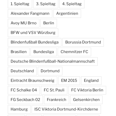
1. Spieltag
3. Spieltag
4. Spieltag
Alexander Fangmann
Argentinien
Avoy MU Brno
Berlin
BFW und VSV Würzburg
Blindenfußball Bundesliga
Borussia Dortmund
Brasilien
Bundesliga
Chemnitzer FC
Deutsche Blindenfußball-Nationalmannschaft
Deutschland
Dortmund
Eintracht Braunschweig
EM 2015
England
FC Schalke 04
FC St. Pauli
FC Viktoria Berlin
FG Seckbach 02
Frankreich
Gelsenkirchen
Hamburg
ISC Viktoria Dortmund-Kirchderne