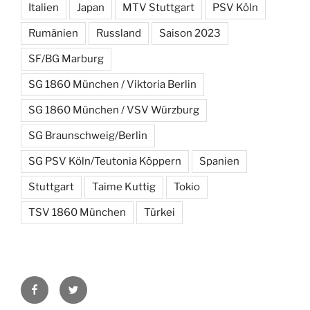
Italien
Japan
MTV Stuttgart
PSV Köln
Rumänien
Russland
Saison 2023
SF/BG Marburg
SG 1860 München / Viktoria Berlin
SG 1860 München / VSV Würzburg
SG Braunschweig/Berlin
SG PSV Köln/Teutonia Köppern
Spanien
Stuttgart
Taime Kuttig
Tokio
TSV 1860 München
Türkei
Facebook
Twitter