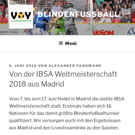
Zum
Inhalt
BLINDENFUSSBALL
springen
Alles rund um das rasselnde Leder
Menü
VERÖFFENTLICHT
6. JUNI 2018
VON
ALEXANDER FANGMANN
AM
Von der IBSA Weltmeisterschaft
2018 aus Madrid
Vom 7. bis zum 17. Juni findet in Madrid die siebte IBSA
Weltmeisterschaft statt. Erstmals haben sich 16
Nationen für das damit größte Blindenfußballturnier
qualifiziert. Wir versorgen euch mit den Ergebnissen
aus Madrid und den Livestreamlinks zu den Spielen.