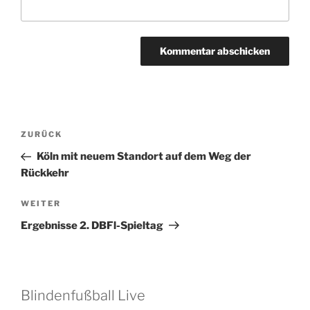
Beitragsnavigation
Vorheriger
ZURÜCK
Beitrag
Köln mit neuem Standort auf dem Weg der
Rückkehr
Nächster
WEITER
Beitrag
Ergebnisse 2. DBFl-Spieltag
Blindenfußball Live