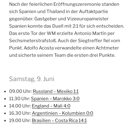
Nach der feierlichen Eröffnungszeremonie standen
sich Spanien und Thailand in der Auftaktpartie
gegenüber. Gastgeber und Vizeeuropameister
Spanien konnte das Duell mit 2:1 für sich entscheiden.
Das erste Tor der WM erzielte Antonio Martín per
Sechsmeterstrafstoß. Auch der Siegtreffer fiel vom
Punkt. Adolfo Acosta verwandelte einen Achtmeter
und sicherte seinem Team die ersten drei Punkte.
Samstag, 9. Juni
09.00 Uhr:
Russland – Mexiko
1
:
1
11.30 Uhr:
Spanien – Marokko
3
:
0
14.00 Uhr:
England – Mali
4
:
0
16.30 Uhr:
Argentinien – Kolumbien
0
:
0
19.00 Uhr:
Brasilien – Costa Rica
14
:
1