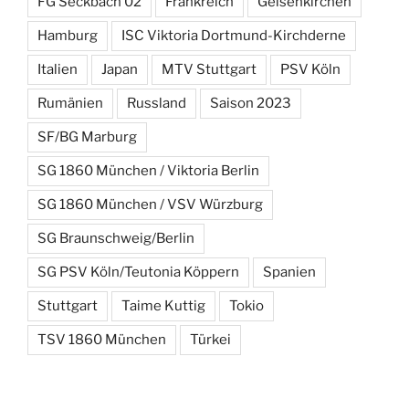
FG Seckbach 02
Frankreich
Gelsenkirchen
Hamburg
ISC Viktoria Dortmund-Kirchderne
Italien
Japan
MTV Stuttgart
PSV Köln
Rumänien
Russland
Saison 2023
SF/BG Marburg
SG 1860 München / Viktoria Berlin
SG 1860 München / VSV Würzburg
SG Braunschweig/Berlin
SG PSV Köln/Teutonia Köppern
Spanien
Stuttgart
Taime Kuttig
Tokio
TSV 1860 München
Türkei