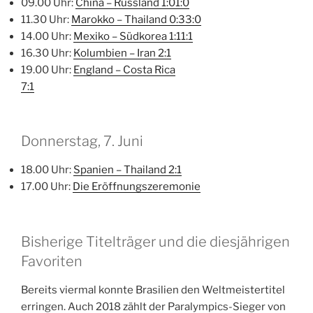
09.00 Uhr:
China – Russland 1:0
1
:
0
11.30 Uhr:
Marokko – Thailand 0:3
3
:
0
14.00 Uhr:
Mexiko – Südkorea 1:1
1
:
1
16.30 Uhr:
Kolumbien – Iran 2:1
19.00 Uhr:
England – Costa Rica
7:1
Donnerstag, 7. Juni
18.00 Uhr:
Spanien – Thailand 2:1
17.00 Uhr:
Die Eröffnungszeremonie
Bisherige Titelträger und die diesjährigen
Favoriten
Bereits viermal konnte Brasilien den Weltmeistertitel
erringen. Auch 2018 zählt der Paralympics-Sieger von