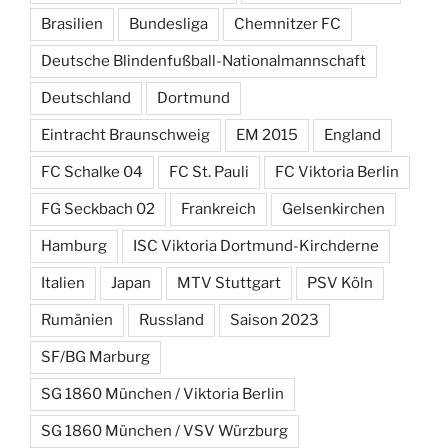
Brasilien
Bundesliga
Chemnitzer FC
Deutsche Blindenfußball-Nationalmannschaft
Deutschland
Dortmund
Eintracht Braunschweig
EM 2015
England
FC Schalke 04
FC St. Pauli
FC Viktoria Berlin
FG Seckbach 02
Frankreich
Gelsenkirchen
Hamburg
ISC Viktoria Dortmund-Kirchderne
Italien
Japan
MTV Stuttgart
PSV Köln
Rumänien
Russland
Saison 2023
SF/BG Marburg
SG 1860 München / Viktoria Berlin
SG 1860 München / VSV Würzburg