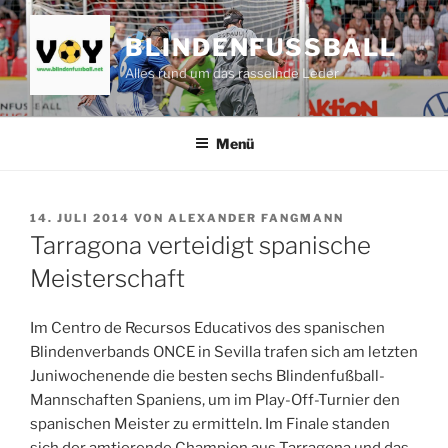
Zum
Inhalt
BLINDENFUSSBALL
springen
Alles rund um das rasselnde Leder
Menü
VERÖFFENTLICHT
14. JULI 2014
VON
ALEXANDER FANGMANN
AM
Tarragona verteidigt spanische
Meisterschaft
Im Centro de Recursos Educativos des spanischen
Blindenverbands ONCE in Sevilla trafen sich am letzten
Juniwochenende die besten sechs Blindenfußball-
Mannschaften Spaniens, um im Play-Off-Turnier den
spanischen Meister zu ermitteln. Im Finale standen