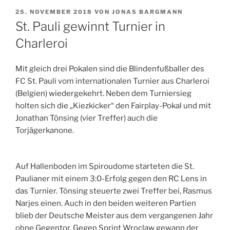
VERÖFFENTLICHT
25. NOVEMBER 2018
VON
JONAS BARGMANN
AM
St. Pauli gewinnt Turnier in
Charleroi
Mit gleich drei Pokalen sind die Blindenfußballer des
FC St. Pauli vom internationalen Turnier aus Charleroi
(Belgien) wiedergekehrt. Neben dem Turniersieg
holten sich die
„
Kiezkicker“ den Fairplay-Pokal und mit
Jonathan Tönsing (vier Treffer) auch die
Torjägerkanone.
Auf Hallenboden im Spiroudome starteten die St.
Paulianer mit einem 3:0-Erfolg gegen den RC Lens in
das Turnier. Tönsing steuerte zwei Treffer bei, Rasmus
Narjes einen. Auch in den beiden weiteren Partien
blieb der Deutsche Meister aus dem vergangenen Jahr
ohne Gegentor. Gegen Sprint Wroclaw gewann der