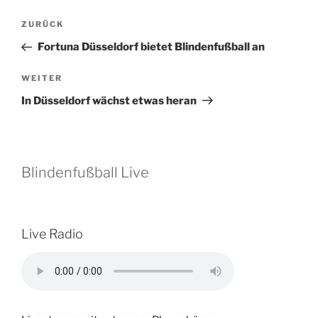
Beitragsnavigation
Vorheriger
ZURÜCK
Beitrag
Fortuna Düsseldorf bietet Blindenfußball an
Nächster
WEITER
Beitrag
In Düsseldorf wächst etwas heran
Blindenfußball Live
Live Radio