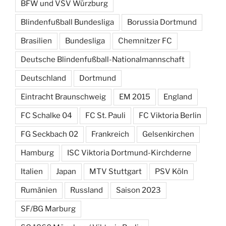
BFW und VSV Würzburg
Blindenfußball Bundesliga
Borussia Dortmund
Brasilien
Bundesliga
Chemnitzer FC
Deutsche Blindenfußball-Nationalmannschaft
Deutschland
Dortmund
Eintracht Braunschweig
EM 2015
England
FC Schalke 04
FC St. Pauli
FC Viktoria Berlin
FG Seckbach 02
Frankreich
Gelsenkirchen
Hamburg
ISC Viktoria Dortmund-Kirchderne
Italien
Japan
MTV Stuttgart
PSV Köln
Rumänien
Russland
Saison 2023
SF/BG Marburg