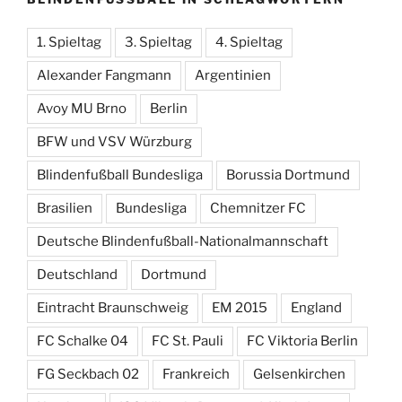
1. Spieltag
3. Spieltag
4. Spieltag
Alexander Fangmann
Argentinien
Avoy MU Brno
Berlin
BFW und VSV Würzburg
Blindenfußball Bundesliga
Borussia Dortmund
Brasilien
Bundesliga
Chemnitzer FC
Deutsche Blindenfußball-Nationalmannschaft
Deutschland
Dortmund
Eintracht Braunschweig
EM 2015
England
FC Schalke 04
FC St. Pauli
FC Viktoria Berlin
FG Seckbach 02
Frankreich
Gelsenkirchen