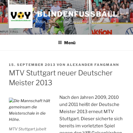
Zum
Inhalt
BLINDENFUSSBALL
springen
Alles rund um das rasselnde Leder
Menü
VERÖFFENTLICHT
15. SEPTEMBER 2013
VON
ALEXANDER FANGMANN
AM
MTV Stuttgart neuer Deutscher
Meister 2013
Nach den Jahren 2009, 2010
und 2011 heißt der Deutsche
Meister 2013 erneut MTV
Stuttgart. Dieser sicherte sich
bereits im vorletzten Spiel
MTV Stuttgart jubelt