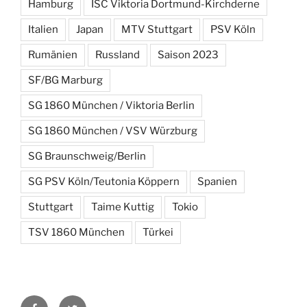
Hamburg
ISC Viktoria Dortmund-Kirchderne
Italien
Japan
MTV Stuttgart
PSV Köln
Rumänien
Russland
Saison 2023
SF/BG Marburg
SG 1860 München / Viktoria Berlin
SG 1860 München / VSV Würzburg
SG Braunschweig/Berlin
SG PSV Köln/Teutonia Köppern
Spanien
Stuttgart
Taime Kuttig
Tokio
TSV 1860 München
Türkei
Facebook
Twitter