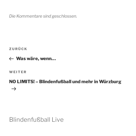
Die Kommentare sind geschlossen.
Beitragsnavigation
Vorheriger
ZURÜCK
Beitrag
Was wäre, wenn…
Nächster
WEITER
Beitrag
NO LIMITS! – Blindenfußball und mehr in Würzburg
Blindenfußball Live