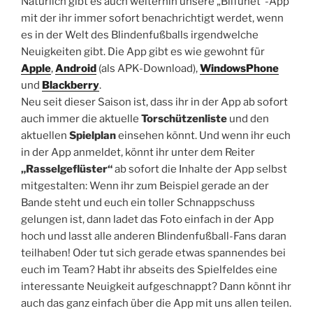
Natürlich gibt es auch weiterhin unsere „Blifunet“-App
mit der ihr immer sofort benachrichtigt werdet, wenn
es in der Welt des Blindenfußballs irgendwelche
Neuigkeiten gibt. Die App gibt es wie gewohnt für
Apple
,
Android
(als APK-Download),
WindowsPhone
und
Blackberry
.
Neu seit dieser Saison ist, dass ihr in der App ab sofort
auch immer die aktuelle
Torschützenliste
und den
aktuellen
Spielplan
einsehen könnt. Und wenn ihr euch
in der App anmeldet, könnt ihr unter dem Reiter
„Rasselgeflüster“
ab sofort die Inhalte der App selbst
mitgestalten: Wenn ihr zum Beispiel gerade an der
Bande steht und euch ein toller Schnappschuss
gelungen ist, dann ladet das Foto einfach in der App
hoch und lasst alle anderen Blindenfußball-Fans daran
teilhaben! Oder tut sich gerade etwas spannendes bei
euch im Team? Habt ihr abseits des Spielfeldes eine
interessante Neuigkeit aufgeschnappt? Dann könnt ihr
auch das ganz einfach über die App mit uns allen teilen.