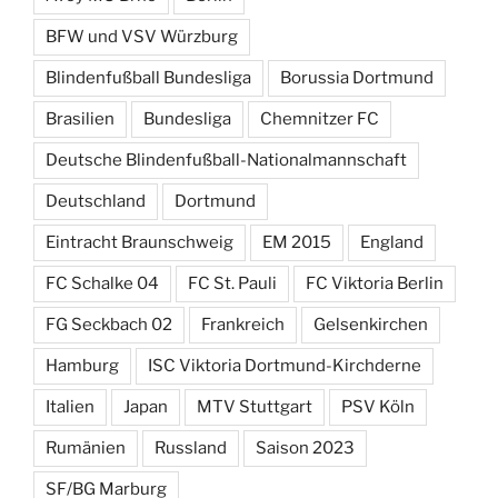
BFW und VSV Würzburg
Blindenfußball Bundesliga
Borussia Dortmund
Brasilien
Bundesliga
Chemnitzer FC
Deutsche Blindenfußball-Nationalmannschaft
Deutschland
Dortmund
Eintracht Braunschweig
EM 2015
England
FC Schalke 04
FC St. Pauli
FC Viktoria Berlin
FG Seckbach 02
Frankreich
Gelsenkirchen
Hamburg
ISC Viktoria Dortmund-Kirchderne
Italien
Japan
MTV Stuttgart
PSV Köln
Rumänien
Russland
Saison 2023
SF/BG Marburg