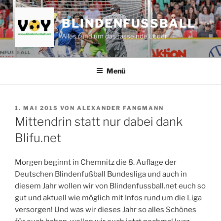
Zum
Inhalt
BLINDENFUSSBALL
springen
Alles rund um das rasselnde Leder
Menü
VERÖFFENTLICHT
1. MAI 2015
VON
ALEXANDER FANGMANN
AM
Mittendrin statt nur dabei dank
Blifu.net
Morgen beginnt in Chemnitz die 8. Auflage der
Deutschen Blindenfußball Bundesliga und auch in
diesem Jahr wollen wir von Blindenfussball.net euch so
gut und aktuell wie möglich mit Infos rund um die Liga
versorgen! Und was wir dieses Jahr so alles Schönes