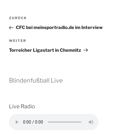
Beitragsnavigation
Vorheriger
ZURÜCK
Beitrag
CFC bei meinsportradio.de im Interview
Nächster
WEITER
Beitrag
Torreicher Ligastart in Chemnitz
Blindenfußball Live
Live Radio