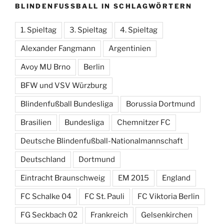
BLINDENFUSSBALL IN SCHLAGWÖRTERN
1. Spieltag
3. Spieltag
4. Spieltag
Alexander Fangmann
Argentinien
Avoy MU Brno
Berlin
BFW und VSV Würzburg
Blindenfußball Bundesliga
Borussia Dortmund
Brasilien
Bundesliga
Chemnitzer FC
Deutsche Blindenfußball-Nationalmannschaft
Deutschland
Dortmund
Eintracht Braunschweig
EM 2015
England
FC Schalke 04
FC St. Pauli
FC Viktoria Berlin
FG Seckbach 02
Frankreich
Gelsenkirchen