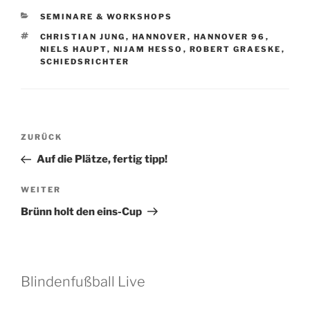
KATEGORIEN
SEMINARE & WORKSHOPS
SCHLAGWÖRTER
CHRISTIAN JUNG
,
HANNOVER
,
HANNOVER 96
,
NIELS HAUPT
,
NIJAM HESSO
,
ROBERT GRAESKE
,
SCHIEDSRICHTER
Beitragsnavigation
Vorheriger
ZURÜCK
Beitrag
Auf die Plätze, fertig tipp!
Nächster
WEITER
Beitrag
Brünn holt den eins-Cup
Blindenfußball Live