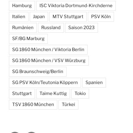
Hamburg
ISC Viktoria Dortmund-Kirchderne
Italien
Japan
MTV Stuttgart
PSV Köln
Rumänien
Russland
Saison 2023
SF/BG Marburg
SG 1860 München / Viktoria Berlin
SG 1860 München / VSV Würzburg
SG Braunschweig/Berlin
SG PSV Köln/Teutonia Köppern
Spanien
Stuttgart
Taime Kuttig
Tokio
TSV 1860 München
Türkei