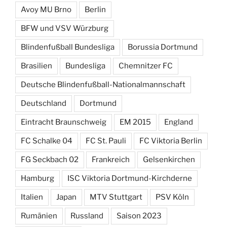
Avoy MU Brno
Berlin
BFW und VSV Würzburg
Blindenfußball Bundesliga
Borussia Dortmund
Brasilien
Bundesliga
Chemnitzer FC
Deutsche Blindenfußball-Nationalmannschaft
Deutschland
Dortmund
Eintracht Braunschweig
EM 2015
England
FC Schalke 04
FC St. Pauli
FC Viktoria Berlin
FG Seckbach 02
Frankreich
Gelsenkirchen
Hamburg
ISC Viktoria Dortmund-Kirchderne
Italien
Japan
MTV Stuttgart
PSV Köln
Rumänien
Russland
Saison 2023