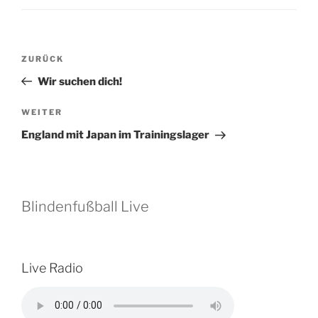
Beitragsnavigation
Vorheriger
ZURÜCK
Beitrag
Wir suchen dich!
Nächster
WEITER
Beitrag
England mit Japan im Trainingslager
Blindenfußball Live
Live Radio