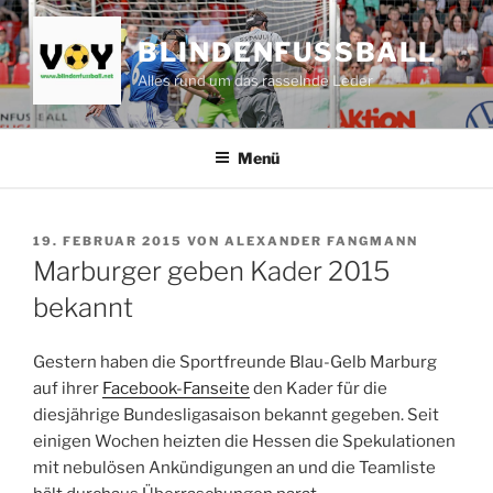
Zum
Inhalt
BLINDENFUSSBALL
springen
Alles rund um das rasselnde Leder
Menü
VERÖFFENTLICHT
19. FEBRUAR 2015
VON
ALEXANDER FANGMANN
AM
Marburger geben Kader 2015
bekannt
Gestern haben die Sportfreunde Blau-Gelb Marburg
auf ihrer
Facebook-Fanseite
den Kader für die
diesjährige Bundesligasaison bekannt gegeben. Seit
einigen Wochen heizten die Hessen die Spekulationen
mit nebulösen Ankündigungen an und die Teamliste