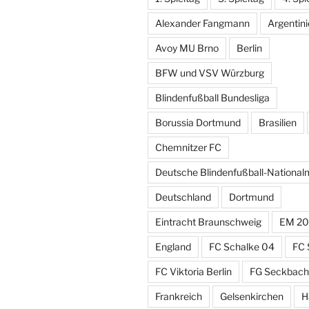
Alexander Fangmann
Argentin
Avoy MU Brno
Berlin
BFW und VSV Würzburg
Blindenfußball Bundesliga
Borussia Dortmund
Brasilien
Chemnitzer FC
Deutsche Blindenfußball-Nationa
Deutschland
Dortmund
Eintracht Braunschweig
EM 20
England
FC Schalke 04
FC 
FC Viktoria Berlin
FG Seckbach
Frankreich
Gelsenkirchen
H