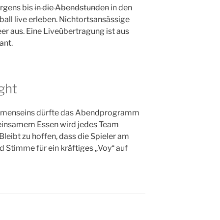
rgens bis
in die Abendstunden
in den
ll live erleben. Nichtortsansässige
eer aus. Eine Liveübertragung ist aus
ant.
ght
ammenseins dürfte das Abendprogramm
einsamem Essen wird jedes Team
Bleibt zu hoffen, dass die Spieler am
 Stimme für ein kräftiges „Voy“ auf