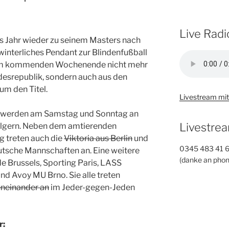
Live Radi
ses Jahr wieder zu seinem Masters nach
winterliches Pendant zur Blindenfußball
 am kommenden Wochenende nicht mehr
esrepublik, sondern auch aus den
m den Titel.
Livestream mit
 werden am Samstag und Sonntag an
Livestrea
ilgern. Neben dem amtierenden
 treten auch die
Viktoria aus Berlin
und
0345 483 41 
utsche Mannschaften an. Eine weitere
(danke an phon
e Brussels, Sporting Paris, LASS
nd Avoy MU Brno. Sie alle treten
eneinander an
im Jeder-gegen-Jeden
r: