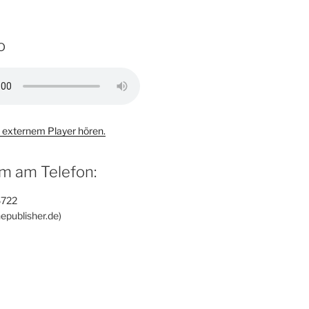
o
 externem Player hören.
m am Telefon:
6722
epublisher.de)