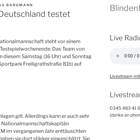
AS BARGMANN
Blindenf
Deutschland testet
Live Radi
ationalmannschaft steht vor einem
 Testspielwochenende. Das Team von
 an diesem Samstag (16 Uhr) und Sonntag
(Sportpark
Freiligrathstraße 81b)
auf
Livestream mit
Livestrea
0345 483 41 
(danke an phon
lagen gilt. Allerdings kann er auch sehr
r Nationalmannschaftskapitän
EM im vergangenen Jahr enttäuschten
haben sie dort stärker eingeschätzt. Sie