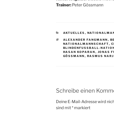
Trainer:
Peter Gössmann
KATEGORIEN
AKTUELLES
,
NATIONALMA
SCHLAGWÖRTER
ALEXANDER FANGMANN
,
B
ATIONALMANNSCHAFT
,
C
BLINDENFUSSBALL-NATIO
HASAN KOPARAN
,
JONAS 
GÖSSMANN
,
RASMUS NARJ
Schreibe einen Komm
Deine E-Mail-Adresse wird nicht
sind mit
*
markiert