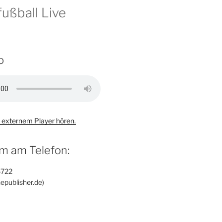
ußball Live
o
 externem Player hören.
m am Telefon:
6722
epublisher.de)