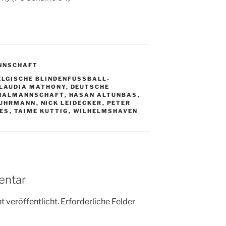
NNSCHAFT
ELGISCHE BLINDENFUSSBALL-N
LAUDIA MATHONY
,
DEUTSCHE
NALMANNSCHAFT
,
HASAN ALTUNBAS
,
FUHRMANN
,
NICK LEIDECKER
,
PETER
ES
,
TAIME KUTTIG
,
WILHELMSHAVEN
entar
 veröffentlicht.
Erforderliche Felder