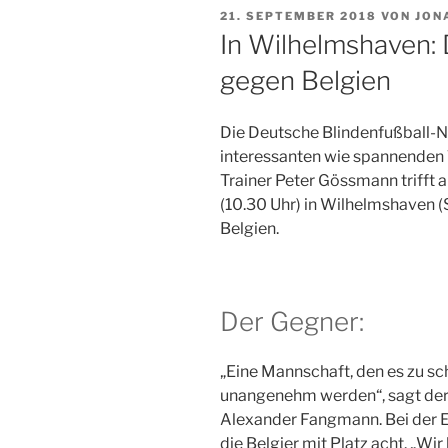
VERÖFFENTLICHT
21. SEPTEMBER 2018
VON
JON
AM
In Wilhelmshaven: 
gegen Belgien
Die Deutsche Blindenfußball-N
interessanten wie spannenden
Trainer Peter Gössmann trifft
(10.30 Uhr) in Wilhelmshaven 
Belgien.
Der Gegner:
„
Eine Mannschaft, den es zu sch
unangenehm werden“, sagt de
Alexander Fangmann. Bei der 
die Belgier mit Platz acht.
„
Wir 