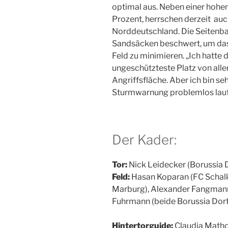
optimal aus. Neben einer hohe
Prozent, herrschen derzeit auc
Norddeutschland. Die Seitenb
Sandsäcken beschwert, um das
Feld zu minimieren.
„Ich hatte 
ungeschützteste Platz von allen
Angriffsfläche. Aber ich bin seh
Sturmwarnung problemlos lauf
Der Kader:
Tor:
Nick Leidecker (Borussia
Feld:
Hasan Koparan (FC Schalke
Marburg), Alexander Fangmann 
Fuhrmann (beide Borussia Dort
Hintertorguide:
Claudia Matho