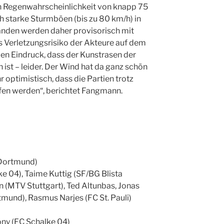
n Regenwahrscheinlichkeit von knapp 75
h starke Sturmböen (bis zu 80 km/h) in
anden werden daher provisorisch mit
 Verletzungsrisiko der Akteure auf dem
den Eindruck, dass der Kunstrasen der
 ist – leider. Der Wind hat da ganz schön
r optimistisch, dass die Partien trotz
en werden“, berichtet Fangmann.
 Dortmund)
 04), Taime Kuttig (SF/BG Blista
(MTV Stuttgart), Ted Altunbas, Jonas
mund), Rasmus Narjes (FC St. Pauli)
ny (FC Schalke 04)