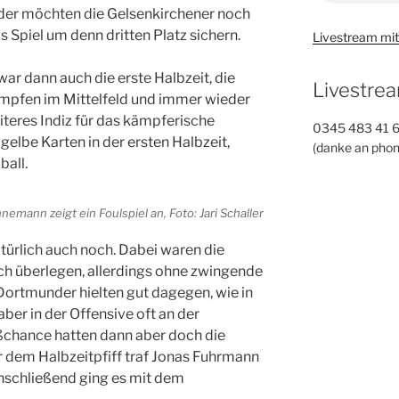
der möchten die Gelsenkirchener noch
s Spiel um denn dritten Platz sichern.
Livestream mit
 dann auch die erste Halbzeit, die
Livestrea
mpfen im Mittelfeld und immer wieder
eiteres Indiz für das kämpferische
0345 483 41 
i gelbe Karten in der ersten Halbzeit,
(danke an phon
all.
nemann zeigt ein Foulspiel an, Foto: Jari Schaller
türlich auch noch. Dabei waren die
lich überlegen, allerdings ohne zwingende
Dortmunder hielten gut dagegen, wie in
ber in der Offensive oft an der
ßchance hatten dann aber doch die
 dem Halbzeitpfiff traf Jonas Fuhrmann
nschließend ging es mit dem