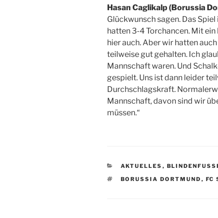
Hasan Caglikalp (Borussia D
Glückwunsch sagen. Das Spiel i
hatten 3-4 Torchancen. Mit ein
hier auch. Aber wir hatten auc
teilweise gut gehalten. Ich gla
Mannschaft waren. Und Schalke
gespielt. Uns ist dann leider te
Durchschlagskraft. Normalerwe
Mannschaft, davon sind wir übe
müssen.“
KATEGORIEN
AKTUELLES
,
BLINDENFUSS
SCHLAGWÖRTER
BORUSSIA DORTMUND
,
FC