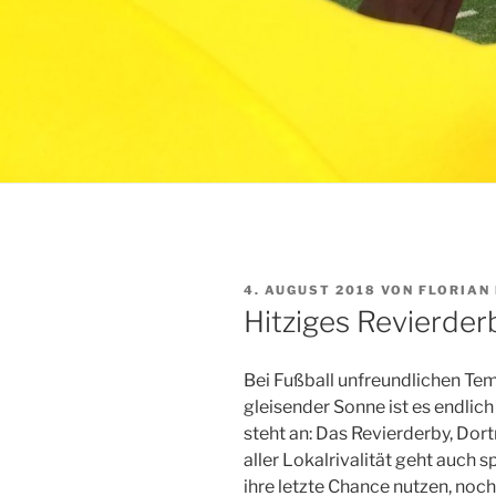
VERÖFFENTLICHT
4. AUGUST 2018
VON
FLORIAN 
AM
Hitziges Revierder
Bei Fußball unfreundlichen Te
gleisender Sonne ist es endlich
steht an: Das Revierderby, Do
aller Lokalrivalität geht auch 
ihre letzte Chance nutzen, noc