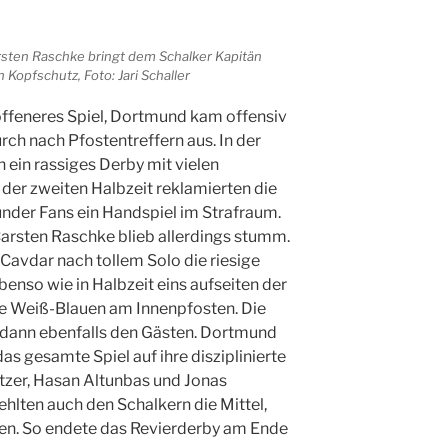
arsten Raschke bringt dem Schalker Kapitän
opfschutz, Foto: Jari Schaller
 offeneres Spiel, Dortmund kam offensiv
rch nach Pfostentreffern aus. In der
 ein rassiges Derby mit vielen
der zweiten Halbzeit reklamierten die
nder Fans ein Handspiel im Strafraum.
Carsten Raschke blieb allerdings stumm.
 Cavdar nach tollem Solo die riesige
enso wie in Halbzeit eins aufseiten der
e Weiß-Blauen am Innenpfosten. Die
 dann ebenfalls den Gästen. Dortmund
das gesamte Spiel auf ihre disziplinierte
tzer, Hasan Altunbas und Jonas
hlten auch den Schalkern die Mittel,
en. So endete das Revierderby am Ende