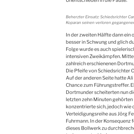
Unentschieden in die Pause.
Beherzter Einsatz: Schiedsrichter C
Koparan seinen verloren gegangenen K
In der zweiten Hälfte dann ein
besser in Schwung und glich du
Folge wurde es auch spielerisch
intensiven Zweikämpfen. Mitte 
zahlreich erschienenen Dortmu
Die Pfeife von Schiedsrichter 
Auf der anderen Seite hatte Ali
Chance zum Führungstreffer. Eb
Dortmunder scheiterten nun di
letzten zehn Minuten gehörten
konzentrierte sich, jedoch wie 
Verteidigungsreihe aus Jörg Fe
Fuhrmann. In der Konsequenz fe
dieses Bollwerk zu durchbrech