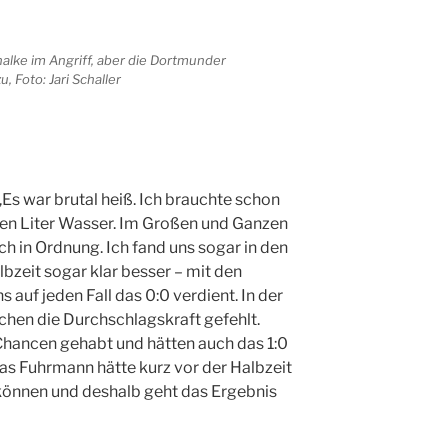
halke im Angriff, aber die Dortmunder
u, Foto: Jari Schaller
„
Es war brutal heiß. Ich brauchte schon
nen Liter Wasser. Im Großen und Ganzen
ch in Ordnung. Ich fand uns sogar in den
bzeit sogar klar besser – mit den
 auf jeden Fall das 0:0 verdient. In der
schen die Durchschlagskraft gefehlt.
hancen gehabt und hätten auch das 1:0
as Fuhrmann hätte kurz vor der Halbzeit
können und deshalb geht das Ergebnis