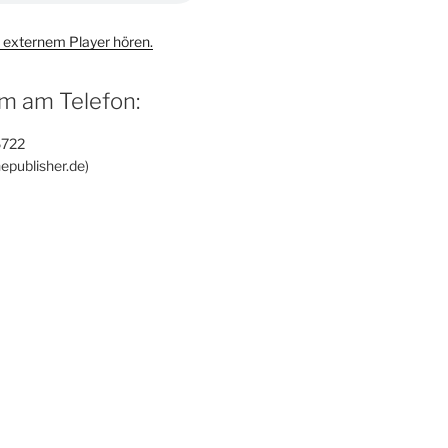
 externem Player hören.
m am Telefon:
6722
epublisher.de)