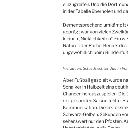
einzugreifen. Und die Dortmun
in der Tabelle überholen und da
Dementsprechend umkämpft war
geprägt war von vielen Zweikä
kleinen „Nicklichkeiten“. Ein w
Naturell der Partie: Bereits dre
ungewöhnlich beim Blindenfußb
Viel zu tun: Schiedsrichter Dustin Ven
Aber Fußball gespielt wurde na
Schalker in Halbzeit eins deut
Chancen herauszuspielen. Die 
der gesamten Saison fehlte es a
Kommunikation. Die erste Gro
Schwarz-Gelben. Sekunden vor
sehenswert nur den Pfosten. A