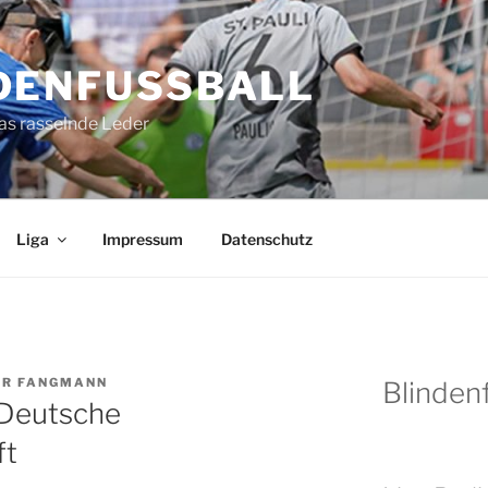
DENFUSSBALL
as rasselnde Leder
Liga
Impressum
Datenschutz
ER FANGMANN
Blindenf
 Deutsche
ft