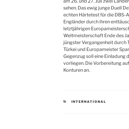
am 26. und 27. Juli zwei Länders
sehen. Das ewig junge Duell De
echten Härtetest für die DBS-A
Engländer durch ihren enttäus
letztjährigen Europameistersch
Weltmeisterschaft Ende des Jah
jüngster Vergangenheit durch 
Türkei und Europameister Span
Gegenzug soll eine Einladung 
vorliegen. Die Vorbereitung au
Konturen an.
KATEGORIEN
INTERNATIONAL