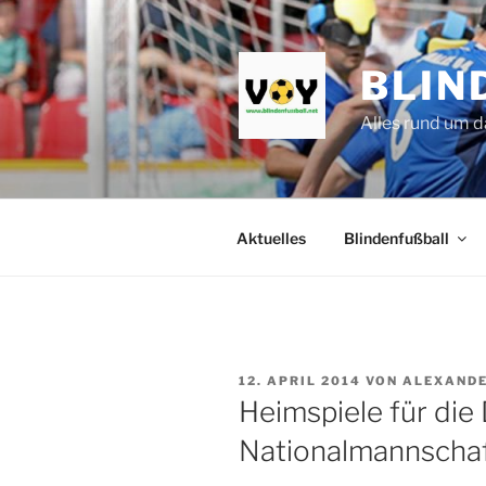
Zum
Inhalt
springen
BLIN
Alles rund um d
Aktuelles
Blindenfußball
VERÖFFENTLICHT
12. APRIL 2014
VON
ALEXAND
AM
Heimspiele für die
Nationalmannscha