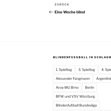
Beitragsnavigation
Vorheriger
ZURÜCK
Beitrag
Eine Woche blind
BLINDENFUSSBALL IN SCHLAGW
1. Spieltag
3. Spieltag
4. Spi
Alexander Fangmann
Argentin
Avoy MU Brno
Berlin
BFW und VSV Würzburg
Blindenfußball Bundesliga