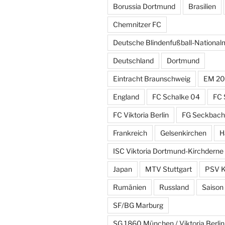
Borussia Dortmund
Brasilien
Chemnitzer FC
Deutsche Blindenfußball-Nationa
Deutschland
Dortmund
Eintracht Braunschweig
EM 20
England
FC Schalke 04
FC 
FC Viktoria Berlin
FG Seckbach
Frankreich
Gelsenkirchen
H
ISC Viktoria Dortmund-Kirchderne
Japan
MTV Stuttgart
PSV K
Rumänien
Russland
Saison
SF/BG Marburg
SG 1860 München / Viktoria Berlin