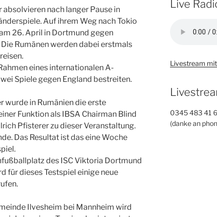
Live Radi
 absolvieren nach langer Pause in
derspiele. Auf ihrem Weg nach Tokio
am 26. April in Dortmund gegen
Die Rumänen werden dabei erstmals
reisen.
Livestream mit
Rahmen eines internationalen A-
zwei Spiele gegen England bestreiten.
Livestrea
 wurde in Rumänien die erste
0345 483 41 
seiner Funktion als IBSA Chairman Blind
(danke an phon
lrich Pfisterer zu dieser Veranstaltung.
de. Das Resultat ist das eine Woche
piel.
enfußballplatz des ISC Viktoria Dortmund
d für dieses Testspiel einige neue
ufen.
Gemeinde Ilvesheim bei Mannheim wird