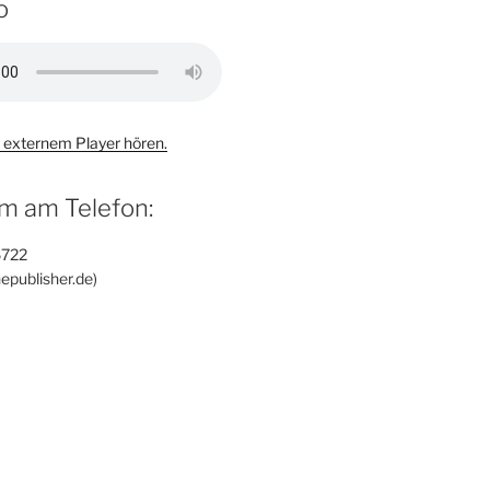
o
 externem Player hören.
m am Telefon:
6722
epublisher.de)