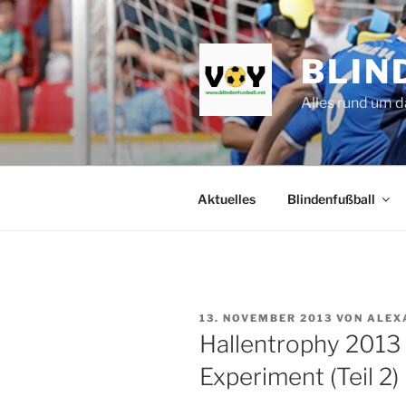
Zum
Inhalt
springen
BLIN
Alles rund um d
Aktuelles
Blindenfußball
VERÖFFENTLICHT
13. NOVEMBER 2013
VON
ALEX
AM
Hallentrophy 2013 
Experiment (Teil 2)