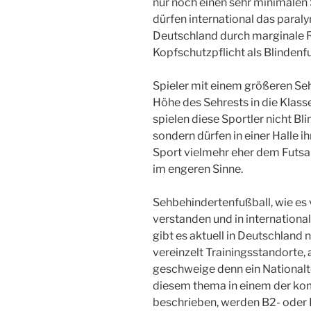
nur noch einen sehr minimalen 
dürfen international das paraly
Deutschland durch marginale 
Kopfschutzpflicht als Blindenfu
Spieler mit einem größeren Se
Höhe des Sehrests in die Klasse
spielen diese Sportler nicht B
sondern dürfen in einer Halle ih
Sport vielmehr eher dem Futsal
im engeren Sinne.
Sehbehindertenfußball, wie es 
verstanden und in internationa
gibt es aktuell in Deutschland n
vereinzelt Trainingsstandorte,
geschweige denn ein Nationalt
diesem thema in einem der ko
beschrieben, werden B2- oder B