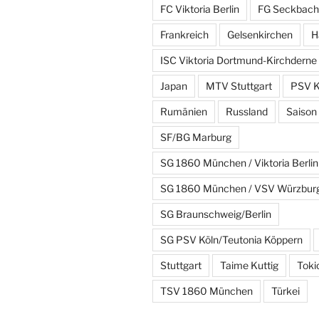
FC Viktoria Berlin
FG Seckbach
Frankreich
Gelsenkirchen
H
ISC Viktoria Dortmund-Kirchderne
Japan
MTV Stuttgart
PSV K
Rumänien
Russland
Saison
SF/BG Marburg
SG 1860 München / Viktoria Berlin
SG 1860 München / VSV Würzbur
SG Braunschweig/Berlin
SG PSV Köln/Teutonia Köppern
Stuttgart
Taime Kuttig
Toki
TSV 1860 München
Türkei