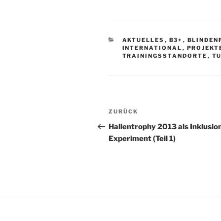
KATEGORIEN
AKTUELLES
,
B3+
,
BLINDEN
INTERNATIONAL
,
PROJEKT
TRAININGSSTANDORTE
,
TU
Beitragsnavigation
Vorheriger
ZURÜCK
Beitrag
Hallentrophy 2013 als Inklusio
Experiment (Teil 1)