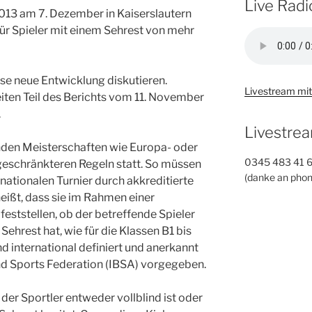
Live Radi
13 am 7. Dezember in Kaiserslautern
r für Spieler mit einem Sehrest von mehr
se neue Entwicklung diskutieren.
Livestream mit
iten Teil des Berichts vom 11. November
.
Livestrea
inden Meisterschaften wie Europa- oder
0345 483 41 
eschränkteren Regeln statt. So müssen
(danke an phon
ernationalen Turnier durch akkreditierte
 heißt, dass sie im Rahmen einer
eststellen, ob der betreffende Spieler
Sehrest hat, wie für die Klassen B1 bis
nd international definiert und anerkannt
ind Sports Federation (IBSA) vorgegeben.
der Sportler entweder vollblind ist oder