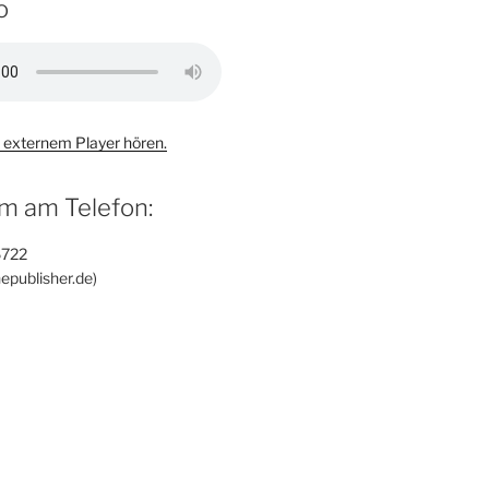
o
 externem Player hören.
m am Telefon:
6722
epublisher.de)