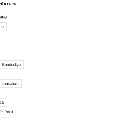
ÖRTERN
eltag
ien
Bundesliga
lmannschaft
15
St. Pauli