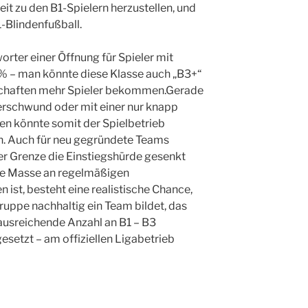
t zu den B1-Spielern herzustellen, und
1-Blindenfußball.
rter einer Öffnung für Spieler mit
% – man könnte diese Klasse auch „B3+“
nschaften mehr Spieler bekommen.Gerade
erschwund oder mit einer nur knapp
en könnte somit der Spielbetrieb
n. Auch für neu gegründete Teams
er Grenze die Einstiegshürde gesenkt
che Masse an regelmäßigen
 ist, besteht eine realistische Chance,
ruppe nachhaltig ein Team bildet, das
ausreichende Anzahl an B1 – B3
gesetzt – am offiziellen Ligabetrieb