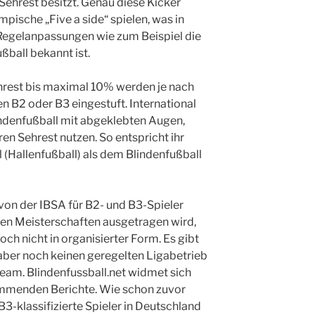
Sehrest besitzt. Genau diese Kicker
mpische „Five a side“ spielen, was in
Regelanpassungen wie zum Beispiel die
ßball bekannt ist.
hrest bis maximal 10% werden je nach
n B2 oder B3 eingestuft. International
lindenfußball mit abgeklebten Augen,
ren Sehrest nutzen. So entspricht ihr
 (Hallenfußball) als dem Blindenfußball
von der IBSA für B2- und B3-Spieler
len Meisterschaften ausgetragen wird,
och nicht in organisierter Form. Es gibt
 aber noch keinen geregelten Ligabetrieb
eam. Blindenfussball.net widmet sich
mmenden Berichte. Wie schon zuvor
3-klassifizierte Spieler in Deutschland