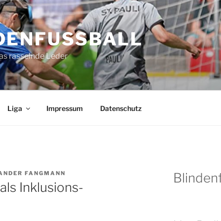
DENFUSSBALL
as rasselnde Leder
Liga
Impressum
Datenschutz
ANDER FANGMANN
Blindenf
als Inklusions-