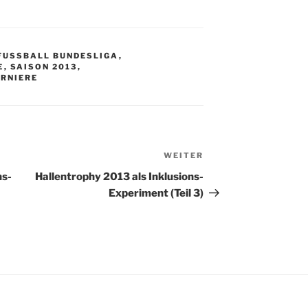
FUSSBALL BUNDESLIGA
,
E
,
SAISON 2013
,
RNIERE
WEITER
Nächster
Beitrag
ns-
Hallentrophy 2013 als Inklusions-
Experiment (Teil 3)