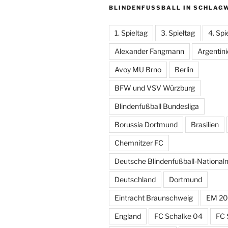
BLINDENFUSSBALL IN SCHLAGW
1. Spieltag
3. Spieltag
4. Spi
Alexander Fangmann
Argentin
Avoy MU Brno
Berlin
BFW und VSV Würzburg
Blindenfußball Bundesliga
Borussia Dortmund
Brasilien
Chemnitzer FC
Deutsche Blindenfußball-Nationa
Deutschland
Dortmund
Eintracht Braunschweig
EM 20
England
FC Schalke 04
FC 