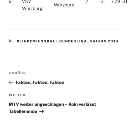
9.
7
3
7:29
31
Würzburg
KATEGORIEN
BLINDENFUSSBALL BUNDESLIGA
,
SAISON 2014
Beitragsnavigation
Vorheriger
ZURÜCK
Beitrag
Fakten, Fakten, Fakten
Nächster
WEITER
Beitrag
MTV weiter ungeschlagen – Köln verlässt
Tabellenende