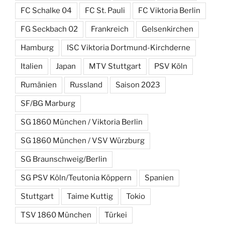
FC Schalke 04
FC St. Pauli
FC Viktoria Berlin
FG Seckbach 02
Frankreich
Gelsenkirchen
Hamburg
ISC Viktoria Dortmund-Kirchderne
Italien
Japan
MTV Stuttgart
PSV Köln
Rumänien
Russland
Saison 2023
SF/BG Marburg
SG 1860 München / Viktoria Berlin
SG 1860 München / VSV Würzburg
SG Braunschweig/Berlin
SG PSV Köln/Teutonia Köppern
Spanien
Stuttgart
Taime Kuttig
Tokio
TSV 1860 München
Türkei