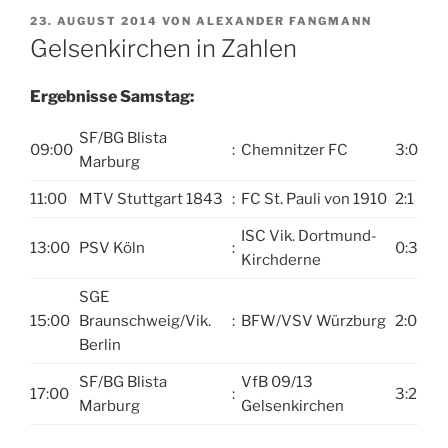
VERÖFFENTLICHT
23. AUGUST 2014
VON
ALEXANDER FANGMANN
AM
Gelsenkirchen in Zahlen
Ergebnisse Samstag:
SF/BG Blista
09:00
:
Chemnitzer FC
3:0
Marburg
11:00
MTV Stuttgart 1843
:
FC St. Pauli von 1910
2:1
ISC Vik. Dortmund-
13:00
PSV Köln
:
0:3
Kirchderne
SGE
15:00
Braunschweig/Vik.
:
BFW/VSV Würzburg
2:0
Berlin
SF/BG Blista
VfB 09/13
17:00
:
3:2
Marburg
Gelsenkirchen