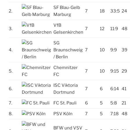
SF Blau-Gelb
2.
7
18
33:5
24
Marburg
VfB
3.
7
12
11:9
48
Gelsenkirchen
SG
4.
Braunschweig
7
10
9:9
39
/ Berlin
Chemnitzer
5.
7
10
9:15
29
FC
ISC Viktoria
6.
7
6
6:14
41
Dortmund
7.
FC St. Pauli
6
5
5:8
21
8.
PSV Köln
7
5
7:18
48
BFW und VSV