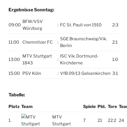
Ergebnisse Sonntag:
BFW/VSV
09:00
:
FC St. Pauli von 1910
2:3
Würzburg
SGE Braunschweig/Vik.
11:00
Chemnitzer FC
:
2:1
Berlin
MTV Stuttgart
ISC Vik. Dortmund-
13:00
:
1:0
1843
Kirchderne
15:00
PSV Köln
:
VfB 09/13 Gelsenkirchen
3:1
Tabelle:
Platz
Team
Spiele
Pkt.
Tore
Tea
MTV
1.
7
21
22:2
24
Stuttgart