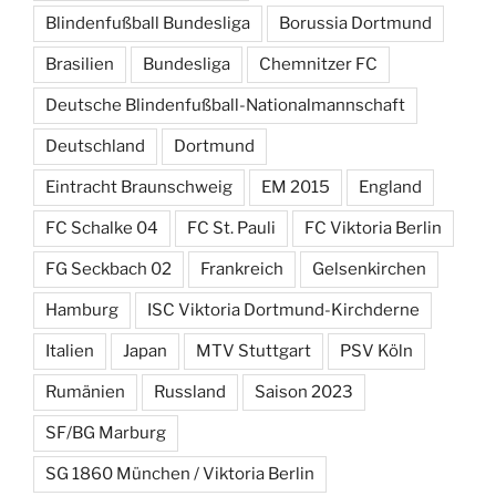
Blindenfußball Bundesliga
Borussia Dortmund
Brasilien
Bundesliga
Chemnitzer FC
Deutsche Blindenfußball-Nationalmannschaft
Deutschland
Dortmund
Eintracht Braunschweig
EM 2015
England
FC Schalke 04
FC St. Pauli
FC Viktoria Berlin
FG Seckbach 02
Frankreich
Gelsenkirchen
Hamburg
ISC Viktoria Dortmund-Kirchderne
Italien
Japan
MTV Stuttgart
PSV Köln
Rumänien
Russland
Saison 2023
SF/BG Marburg
SG 1860 München / Viktoria Berlin