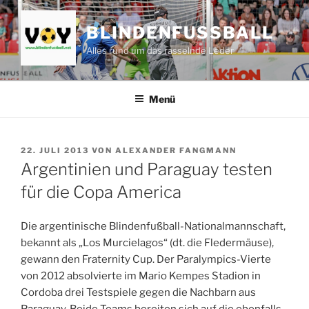
Zum
Inhalt
BLINDENFUSSBALL
springen
Alles rund um das rasselnde Leder
Menü
VERÖFFENTLICHT
22. JULI 2013
VON
ALEXANDER FANGMANN
AM
Argentinien und Paraguay testen
für die Copa America
Die argentinische Blindenfußball-Nationalmannschaft,
bekannt als „Los Murcielagos“ (dt. die Fledermäuse),
gewann den Fraternity Cup. Der Paralympics-Vierte
von 2012 absolvierte im Mario Kempes Stadion in
Cordoba drei Testspiele gegen die Nachbarn aus