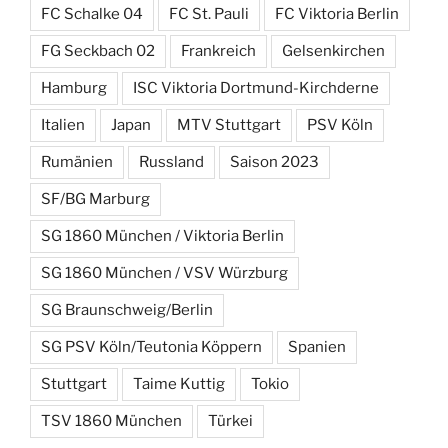
FC Schalke 04
FC St. Pauli
FC Viktoria Berlin
FG Seckbach 02
Frankreich
Gelsenkirchen
Hamburg
ISC Viktoria Dortmund-Kirchderne
Italien
Japan
MTV Stuttgart
PSV Köln
Rumänien
Russland
Saison 2023
SF/BG Marburg
SG 1860 München / Viktoria Berlin
SG 1860 München / VSV Würzburg
SG Braunschweig/Berlin
SG PSV Köln/Teutonia Köppern
Spanien
Stuttgart
Taime Kuttig
Tokio
TSV 1860 München
Türkei