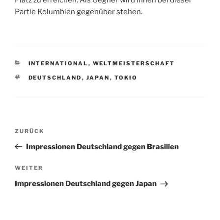
Platz zu erreichen. Als Gegner wird ihnen bei dieser
Partie Kolumbien gegenüber stehen.
KATEGORIEN
INTERNATIONAL
,
WELTMEISTERSCHAFT
SCHLAGWÖRTER
DEUTSCHLAND
,
JAPAN
,
TOKIO
Beitragsnavigation
Vorheriger
ZURÜCK
Beitrag
Impressionen Deutschland gegen Brasilien
Nächster
WEITER
Beitrag
Impressionen Deutschland gegen Japan