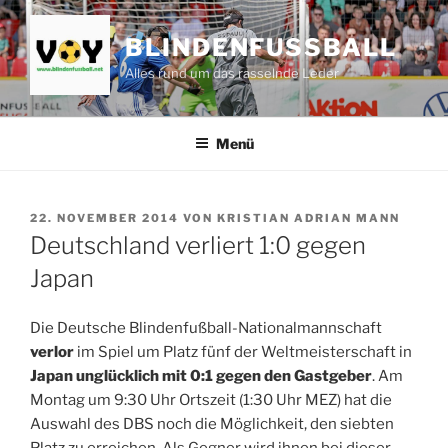
Zum
Inhalt
BLINDENFUSSBALL
springen
Alles rund um das rasselnde Leder
Menü
VERÖFFENTLICHT
22. NOVEMBER 2014
VON
KRISTIAN ADRIAN MANN
AM
Deutschland verliert 1:0 gegen
Japan
Die Deutsche Blindenfußball-Nationalmannschaft
verlor
im Spiel um Platz fünf der Weltmeisterschaft in
Japan unglücklich mit 0:1 gegen den Gastgeber
. Am
Montag um 9:30 Uhr Ortszeit (1:30 Uhr MEZ) hat die
Auswahl des DBS noch die Möglichkeit, den siebten