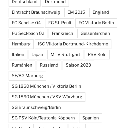
Deutschland
Dortmund
Eintracht Braunschweig
EM 2015
England
FC Schalke 04
FC St. Pauli
FC Viktoria Berlin
FG Seckbach 02
Frankreich
Gelsenkirchen
Hamburg
ISC Viktoria Dortmund-Kirchderne
Italien
Japan
MTV Stuttgart
PSV Köln
Rumänien
Russland
Saison 2023
SF/BG Marburg
SG 1860 München / Viktoria Berlin
SG 1860 München / VSV Würzburg
SG Braunschweig/Berlin
SG PSV Köln/Teutonia Köppern
Spanien