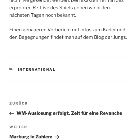
nicht live gesendet werden. Den exakten Termin des
erprobten Re-Live des Spiels geben wir in den
nächsten Tagen noch bekannt.
Einen genaueren Vorbericht mit Infos zum Kader und
den Begegnungen findet man auf dem
Blog der Jungs
.
KATEGORIEN
INTERNATIONAL
Beitragsnavigation
Vorheriger
ZURÜCK
Beitrag
WM-Auslosung erfolgt. Zeit für eine Revanche
Nächster
WEITER
Beitrag
Marburg in Zahlen: