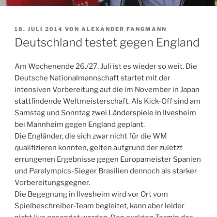
VERÖFFENTLICHT
18. JULI 2014
VON
ALEXANDER FANGMANN
AM
Deutschland testet gegen England
Am Wochenende 26./27. Juli ist es wieder so weit. Die
Deutsche Nationalmannschaft startet mit der
intensiven Vorbereitung auf die im November in Japan
stattfindende Weltmeisterschaft. Als Kick-Off sind am
Samstag und Sonntag
zwei Länderspiele in Ilvesheim
bei Mannheim gegen England geplant.
Die Engländer, die sich zwar nicht für die WM
qualifizieren konnten, gelten aufgrund der zuletzt
errungenen Ergebnisse gegen Europameister Spanien
und Paralympics-Sieger Brasilien dennoch als starker
Vorbereitungsgegner.
Die Begegnung in Ilvesheim wird vor Ort vom
Spielbeschreiber-Team begleitet, kann aber leider