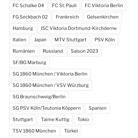
FC Schalke 04
FC St. Pauli
FC Viktoria Berlin
FG Seckbach 02
Frankreich
Gelsenkirchen
Hamburg
ISC Viktoria Dortmund-Kirchderne
Italien
Japan
MTV Stuttgart
PSV Köln
Rumänien
Russland
Saison 2023
SF/BG Marburg
SG 1860 München / Viktoria Berlin
SG 1860 München / VSV Würzburg
SG Braunschweig/Berlin
SG PSV Köln/Teutonia Köppern
Spanien
Stuttgart
Taime Kuttig
Tokio
TSV 1860 München
Türkei