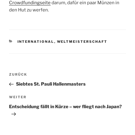
Crowdfundingseite
darum, dafür ein paar Münzen in
den Hut zu werfen.
KATEGORIEN
INTERNATIONAL
,
WELTMEISTERSCHAFT
Beitragsnavigation
Vorheriger
ZURÜCK
Beitrag
Siebtes St. Pauli Hallenmasters
Nächster
WEITER
Beitrag
Entscheidung fällt in Kürze – wer fliegt nach Japan?