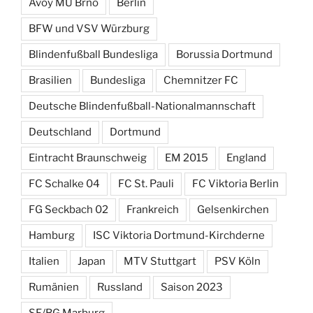
Avoy MU Brno
Berlin
BFW und VSV Würzburg
Blindenfußball Bundesliga
Borussia Dortmund
Brasilien
Bundesliga
Chemnitzer FC
Deutsche Blindenfußball-Nationalmannschaft
Deutschland
Dortmund
Eintracht Braunschweig
EM 2015
England
FC Schalke 04
FC St. Pauli
FC Viktoria Berlin
FG Seckbach 02
Frankreich
Gelsenkirchen
Hamburg
ISC Viktoria Dortmund-Kirchderne
Italien
Japan
MTV Stuttgart
PSV Köln
Rumänien
Russland
Saison 2023