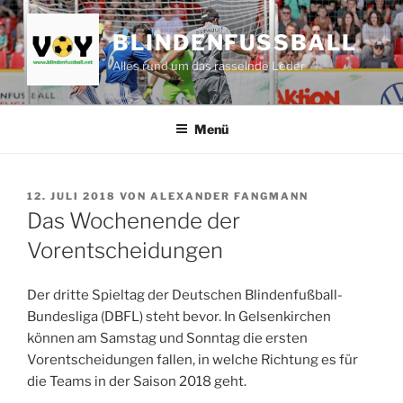
Zum
Inhalt
BLINDENFUSSBALL
springen
Alles rund um das rasselnde Leder
Menü
VERÖFFENTLICHT
12. JULI 2018
VON
ALEXANDER FANGMANN
AM
Das Wochenende der
Vorentscheidungen
Der dritte Spieltag der Deutschen Blindenfußball-
Bundesliga (DBFL) steht bevor. In Gelsenkirchen
können am Samstag und Sonntag die ersten
Vorentscheidungen fallen, in welche Richtung es für
die Teams in der Saison 2018 geht.