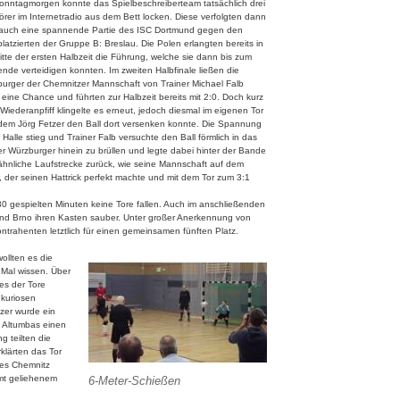
nntagmorgen konnte das Spielbeschreiberteam tatsächlich drei
örer im Internetradio aus dem Bett locken. Diese verfolgten dann
auch eine spannende Partie des ISC Dortmund gegen den
platzierten der Gruppe B: Breslau. Die Polen erlangten bereits in
itte der ersten Halbzeit die Führung, welche sie dann bis zum
ende verteidigen konnten. Im zweiten Halbfinale ließen die
urger der Chemnitzer Mannschaft von Trainer Michael Falb
eine Chance und führten zur Halbzeit bereits mit 2:0. Doch kurz
Wiederanpfiff klingelte es erneut, jedoch diesmal im eigenen Tor
em Jörg Fetzer den Ball dort versenken konnte. Die Spannung
r Halle stieg und Trainer Falb versuchte den Ball förmlich in das
er Würzburger hinein zu brüllen und legte dabei hinter der Bande
ähnliche Laufstrecke zurück, wie seine Mannschaft auf dem
 der seinen Hattrick perfekt machte und mit dem Tor zum 3:1
30 gespielten Minuten keine Tore fallen. Auch im anschließenden
 und Brno ihren Kasten sauber. Unter großer Anerkennung von
ntrahenten letztlich für einen gemeinsamen fünften Platz.
ollten es die
Mal wissen. Über
nes der Tore
 kuriosen
zer wurde ein
h Altumbas einen
g teilten die
klärten das Tor
 es Chemnitz
amt geliehenem
6-Meter-Schießen