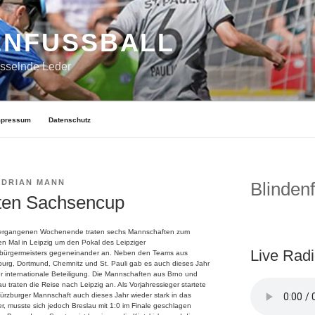
ENFUSSBALL
asselnde Leder
mpressum
Datenschutz
ADRIAN MANN
Blindenf
iten Sachsencup
ergangenen Wochenende traten sechs Mannschaften zum
en Mal in Leipzig um den Pokal des Leipziger
Live Rad
bürgermeisters gegeneinander an. Neben den Teams aus
urg, Dortmund, Chemnitz und St. Pauli gab es auch dieses Jahr
r internationale Beteiligung. Die Mannschaften aus Brno und
au traten die Reise nach Leipzig an. Als Vorjahressieger startete
ürzburger Mannschaft auch dieses Jahr wieder stark in das
er, musste sich jedoch Breslau mit 1:0 im Finale geschlagen