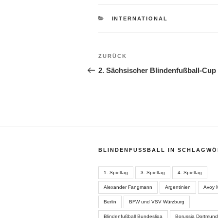
KATEGORIEN
INTERNATIONAL
Beitragsnavigation
Vorheriger
ZURÜCK
Beitrag
2. Sächsischer Blindenfußball-Cup
BLINDENFUSSBALL IN SCHLAGWÖ
1. Spieltag
3. Spieltag
4. Spieltag
Alexander Fangmann
Argentinien
Avoy 
Berlin
BFW und VSV Würzburg
Blindenfußball Bundesliga
Borussia Dortmund