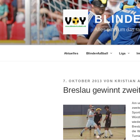
Zum
Inhalt
springen
BLIND
Alles rund um das r
Aktuelles
Blindenfußball
Liga
I
VERÖFFENTLICHT
7. OKTOBER 2013
VON
KRISTIAN 
AM
Breslau gewinnt zwe
Am v
zweit
Sport
Würzb
wiede
Bresl
die W
Turni