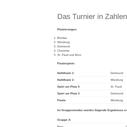
Das Turnier in Zahlen
Platzierungen:
Breslau
Würzburg
Dortmund
Chemnitz
St. Pauli und Brno
Finalespiele:
Halbfinale 1:
Dortmund
Halbfinale 2:
Würzburg
Spiel um Platz 5
St. Pauli
Spiel um Platz 3
Dortmund
Finale
Würzburg
Im Gruppenmodus wurden folgende Ergebnisse erz
Gruppe A:
Brno