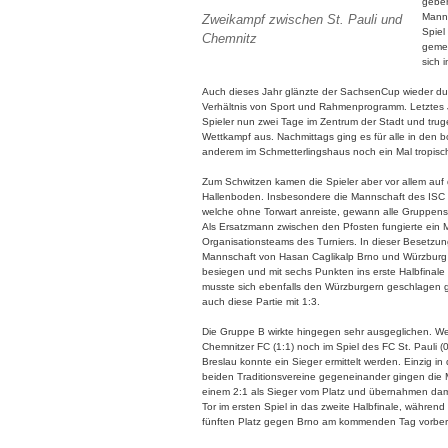
geben
Manns
Zweikampf zwischen St. Pauli und
Spiel
Chemnitz
gemei
sich 
Auch dieses Jahr glänzte der SachsenCup wieder d
Verhältnis von Sport und Rahmenprogramm. Letztes J
Spieler nun zwei Tage im Zentrum der Stadt und truge
Wettkampf aus. Nachmittags ging es für alle in den 
anderem im Schmetterlingshaus noch ein Mal tropisc
Zum Schwitzen kamen die Spieler aber vor allem auf
Hallenboden. Insbesondere die Mannschaft des ISC
welche ohne Torwart anreiste, gewann alle Gruppens
Als Ersatzmann zwischen den Pfosten fungierte ein M
Organisationsteams des Turniers. In dieser Besetzun
Mannschaft von Hasan Caglikalp Brno und Würzburg 
besiegen und mit sechs Punkten ins erste Halbfinale
musste sich ebenfalls den Würzburgern geschlagen 
auch diese Partie mit 1:3.
Die Gruppe B wirkte hingegen sehr ausgeglichen. We
Chemnitzer FC (1:1) noch im Spiel des FC St. Pauli (
Breslau konnte ein Sieger ermittelt werden. Einzig in 
beiden Traditionsvereine gegeneinander gingen die 
einem 2:1 als Sieger vom Platz und übernahmen dam
Tor im ersten Spiel in das zweite Halbfinale, währen
fünften Platz gegen Brno am kommenden Tag vorbere