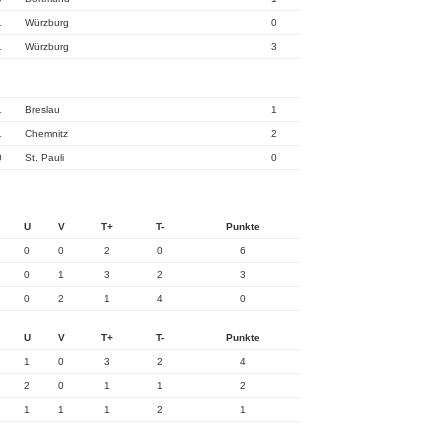
1
Würzburg
0
1
Würzburg
3
1
Breslau
1
1
Chemnitz
2
0
St. Pauli
0
U
V
T+
T-
Punkte
0
0
2
0
6
0
1
3
2
3
0
2
1
4
0
U
V
T+
T-
Punkte
1
0
3
2
4
2
0
1
1
2
1
1
1
2
1