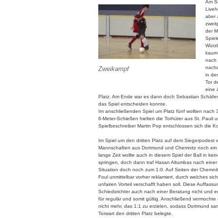
Am So
Liveh
aber 
zweit
der M
Spiel
Würzb
kaum 
nach 
nachd
Zweikampf
in de
Tor d
eine 
Platz. Am Ende war es dann doch Sebastian Schäfer,
das Spiel entscheiden konnte.
Im anschließenden Spiel um Platz fünf wollten nach 
6-Meter-Schießen hielten die Torhüter aus St. Pauli
Spielbeschreiber Martin Pop entschlossen sich die Ko
Im Spiel um den dritten Platz auf dem Siegerpodest w
Mannschaften aus Dortmund und Chemnitz noch ein 
lange Zeit wollte auch in diesem Spiel der Ball in kei
springen, doch dann traf Hasan Altumbas nach einer
Situation doch noch zum 1:0. Auf Seiten der Chemnit
Foul unmittelbar vorher reklamiert, durch welches sic
unfairen Vorteil verschafft haben soll. Diese Auffassun
Schiedsrichter auch nach einer Beratung nicht und er
für regulär und somit gültig. Anschließend vermochte
nicht mehr, das 1:1 zu erzielen, sodass Dortmund s
Torwart den dritten Platz belegte.