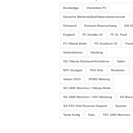
Bundesliga
Chemnitzer FC
Deutsche Blindenfußball-Nationalmannschaft
Dortmund
Eintracht Braunschweig
EM 2
England
FC Schalke 04
FC St. Pauli
FC Viktoria Berlin
FG Seckbach 02
Frank
Gelsenkirchen
Hamburg
ISC Viktoria Dortmund-Kirchderne
Italien
MTV Stuttgart
PSV Köln
Rumänien
Saison 2023
SF/BG Marburg
SG 1860 München / Viktoria Berlin
SG 1860 München / VSV Würzburg
SG Braun
SG PSV Köln/Teutonia Köppern
Spanien
Taime Kuttig
Tokio
TSV 1860 München