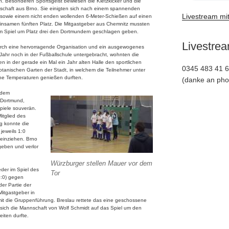
. Besonderen Sportsgeist bewiesen die Kietzkicker und die
chaft aus Brno. Sie einigten sich nach einem spannenden
Livestream mi
 sowie einem nicht enden wollenden 6-Meter-Schießen auf einen
nsamen fünften Platz. Die Mitgastgeber aus Chemnitz mussten
im Spiel um Platz drei den Dortmundern geschlagen geben.
Livestrea
urch eine hervorragende Organisation und ein ausgewogenes
ahr noch in der Fußballschule untergebracht, wohnten die
n in der gerade ein Mal ein Jahr alten Halle den sportlichen
0345 483 41 
botanischen Garten der Stadt, in welchem die Teilnehmer unter
he Temperaturen genießen durften.
(danke an pho
 dem
 Dortmund,
piele souverän.
itglied des
g konnte die
jeweils 1:0
 einziehen. Brno
geben und verlor
Würzburger stellen Mauer vor dem
der im Spiel des
Tor
0:0) gegen
der Partie der
Mitgastgeber in
it die Gruppenführung. Breslau rettete das eine geschossene
d sich die Mannschaft von Wolf Schmidt auf das Spiel um den
iten durfte.