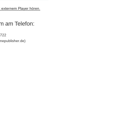
t externem Player hören.
m am Telefon:
6722
nepublisher.de)