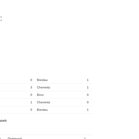
:
0
Breslau
1
3
Chemnitz
1
0
Brno
0
1
Chemnitz
0
0
Breslau
1
ielt:
0
Dortmund
1