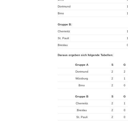
Dortmund
Brno
Gruppe B:
Chemnitz
St. Pauli
Breslau
Daraus ergeben sich folgende Tabellen:
Gruppe A
S
G
Dortmund
2
2
Würzburg
2
1
Brno
2
0
Gruppe B
S
G
Chemnitz
2
1
Breslau
2
0
St. Pauli
2
0