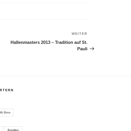
Nächster
WEITER
Beitrag
Hallenmasters 2013 – Tradition auf St.
Pauli
RTERN
MU Brno
Brasilien