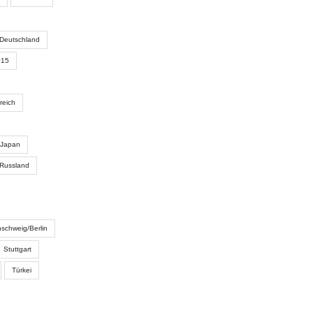
Deutschland
015
reich
Japan
Russland
schweig/Berlin
Stuttgart
Türkei