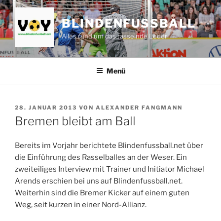
Zum
Inhalt
BLINDENFUSSBALL
springen
Alles rund um das rasselnde Leder
Menü
VERÖFFENTLICHT
28. JANUAR 2013
VON
ALEXANDER FANGMANN
AM
Bremen bleibt am Ball
Bereits im Vorjahr berichtete Blindenfussball.net über
die Einführung des Rasselballes an der Weser. Ein
zweiteiliges Interview mit Trainer und Initiator Michael
Arends erschien bei uns auf Blindenfussball.net.
Weiterhin sind die Bremer Kicker auf einem guten
Weg, seit kurzen in einer Nord-Allianz.