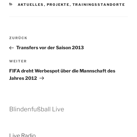
KATEGORIEN
AKTUELLES
,
PROJEKTE
,
TRAININGSSTANDORTE
Beitragsnavigation
Vorheriger
ZURÜCK
Beitrag
Transfers vor der Saison 2013
Nächster
WEITER
Beitrag
FIFA dreht Werbespot über die Mannschaft des
Jahres 2012
Blindenfußball Live
Live Radio