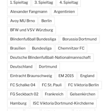
1. Spieltag
3. Spieltag
4. Spieltag
Alexander Fangmann
Argentinien
Avoy MU Brno
Berlin
BFW und VSV Würzburg
Blindenfußball Bundesliga
Borussia Dortmund
Brasilien
Bundesliga
Chemnitzer FC
Deutsche Blindenfußball-Nationalmannschaft
Deutschland
Dortmund
Eintracht Braunschweig
EM 2015
England
FC Schalke 04
FC St. Pauli
FC Viktoria Berlin
FG Seckbach 02
Frankreich
Gelsenkirchen
Hamburg
ISC Viktoria Dortmund-Kirchderne