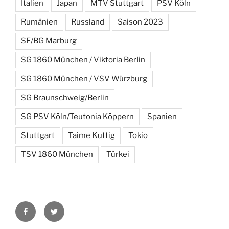
Italien
Japan
MTV Stuttgart
PSV Köln
Rumänien
Russland
Saison 2023
SF/BG Marburg
SG 1860 München / Viktoria Berlin
SG 1860 München / VSV Würzburg
SG Braunschweig/Berlin
SG PSV Köln/Teutonia Köppern
Spanien
Stuttgart
Taime Kuttig
Tokio
TSV 1860 München
Türkei
Facebook
Twitter