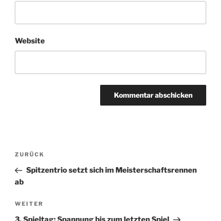
Website
Beitragsnavigation
Vorheriger
ZURÜCK
Beitrag
Spitzentrio setzt sich im Meisterschaftsrennen
ab
Nächster
WEITER
Beitrag
3. Spieltag: Spannung bis zum letzten Spiel