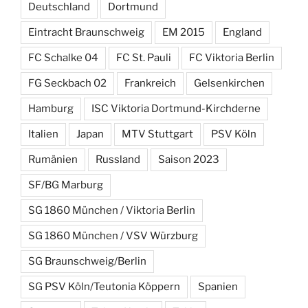
Deutschland
Dortmund
Eintracht Braunschweig
EM 2015
England
FC Schalke 04
FC St. Pauli
FC Viktoria Berlin
FG Seckbach 02
Frankreich
Gelsenkirchen
Hamburg
ISC Viktoria Dortmund-Kirchderne
Italien
Japan
MTV Stuttgart
PSV Köln
Rumänien
Russland
Saison 2023
SF/BG Marburg
SG 1860 München / Viktoria Berlin
SG 1860 München / VSV Würzburg
SG Braunschweig/Berlin
SG PSV Köln/Teutonia Köppern
Spanien