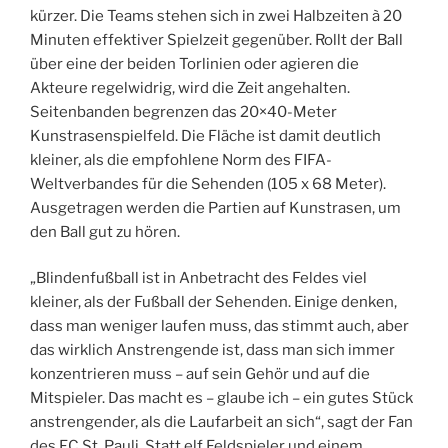
kürzer. Die Teams stehen sich in zwei Halbzeiten à 20
Minuten effektiver Spielzeit gegenüber. Rollt der Ball
über eine der beiden Torlinien oder agieren die
Akteure regelwidrig, wird die Zeit angehalten.
Seitenbanden begrenzen das 20×40-Meter
Kunstrasenspielfeld. Die Fläche ist damit deutlich
kleiner, als die empfohlene Norm des FIFA-
Weltverbandes für die Sehenden (105 x 68 Meter).
Ausgetragen werden die Partien auf Kunstrasen, um
den Ball gut zu hören.
„Blindenfußball ist in Anbetracht des Feldes viel
kleiner, als der Fußball der Sehenden. Einige denken,
dass man weniger laufen muss, das stimmt auch, aber
das wirklich Anstrengende ist, dass man sich immer
konzentrieren muss – auf sein Gehör und auf die
Mitspieler. Das macht es – glaube ich – ein gutes Stück
anstrengender, als die Laufarbeit an sich“, sagt der Fan
des FC St. Pauli. Statt elf Feldspieler und einem