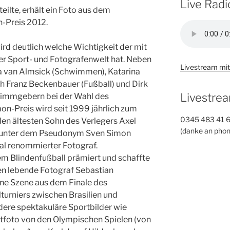
Live Radi
eilte, erhält ein Foto aus dem
-Preis 2012.
wird deutlich welche Wichtigkeit der mit
der Sport- und Fotografenwelt hat. Neben
Livestream mit
ka van Almsick (Schwimmen), Katarina
uch Franz Beckenbauer (Fußball) und Dirk
Livestrea
Stimmgebern bei der Wahl des
on-Preis wird seit 1999 jährlich zum
0345 483 41 
 den ältesten Sohn des Verlegers Axel
(danke an phon
ar unter dem Pseudonym Sven Simon
nal renommierter Fotograf.
em Blindenfußball prämiert und schaffte
hen lebende Fotograf Sebastian
ine Szene aus dem Finale des
turniers zwischen Brasilien und
dere spektakuläre Sportbilder wie
tfoto von den Olympischen Spielen (von