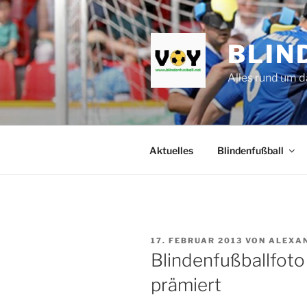
Zum
Inhalt
springen
BLIN
Alles rund um d
Aktuelles
Blindenfußball
VERÖFFENTLICHT
17. FEBRUAR 2013
VON
ALEXA
AM
Blindenfußballfoto
prämiert