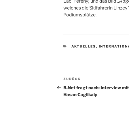
Laci Pereny) und das Bild „Ab
welches die Skifahrerin Linzey
Podiumsplätze.
KATEGORIEN
AKTUELLES
,
INTERNATION
Beitragsnavigation
Vorheriger
ZURÜCK
Beitrag
B.Net fragt nach: Interview mit
Hasan Caglikalp