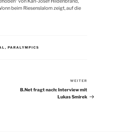
gehoben“ von Karl-Josef Hildenbrand,
 Vonn beim Riesenslalom zeigt, auf die
AL
,
PARALYMPICS
WEITER
Nächster
Beitrag
B.Net fragt nach: Interview mit
Lukas Smirek