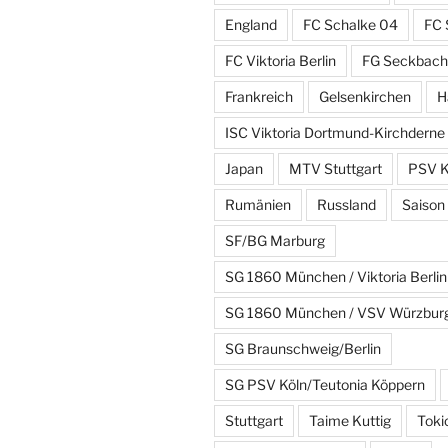
England
FC Schalke 04
FC 
FC Viktoria Berlin
FG Seckbach
Frankreich
Gelsenkirchen
H
ISC Viktoria Dortmund-Kirchderne
Japan
MTV Stuttgart
PSV K
Rumänien
Russland
Saison
SF/BG Marburg
SG 1860 München / Viktoria Berlin
SG 1860 München / VSV Würzbur
SG Braunschweig/Berlin
SG PSV Köln/Teutonia Köppern
Stuttgart
Taime Kuttig
Toki