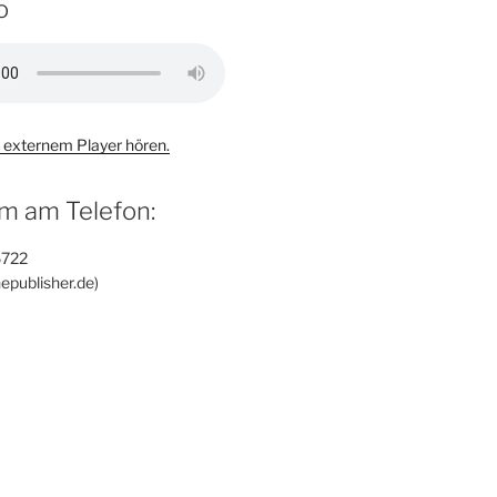
o
 externem Player hören.
m am Telefon:
6722
epublisher.de)