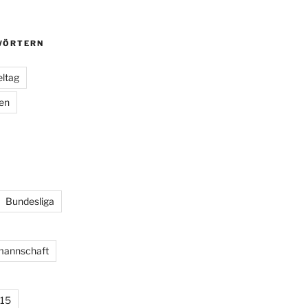
ÖRTERN
eltag
ien
Bundesliga
lmannschaft
15