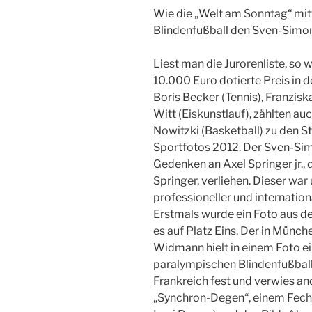
Wie die „Welt am Sonntag“ mitt
Blindenfußball den Sven-Simon
Liest man die Jurorenliste, so 
10.000 Euro dotierte Preis in 
Boris Becker (Tennis), Franzis
Witt (Eiskunstlauf), zählten a
Nowitzki (Basketball) zu den 
Sportfotos 2012. Der Sven-Sim
Gedenken an Axel Springer jr.,
Springer, verliehen. Dieser w
professioneller und internatio
Erstmals wurde ein Foto aus d
es auf Platz Eins. Der in Münc
Widmann hielt in einem Foto e
paralympischen Blindenfußball
Frankreich fest und verwies an
„Synchron-Degen“, einem Fech