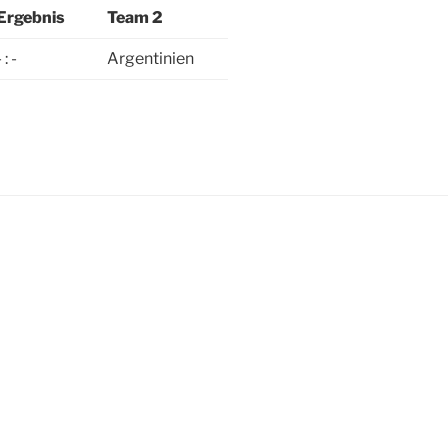
Ergebnis
Team 2
- : -
Argentinien