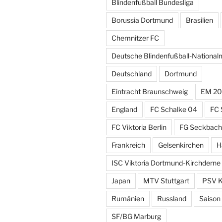
Blindenfußball Bundesliga
Borussia Dortmund
Brasilien
Chemnitzer FC
Deutsche Blindenfußball-Nationa
Deutschland
Dortmund
Eintracht Braunschweig
EM 20
England
FC Schalke 04
FC 
FC Viktoria Berlin
FG Seckbach
Frankreich
Gelsenkirchen
H
ISC Viktoria Dortmund-Kirchderne
Japan
MTV Stuttgart
PSV K
Rumänien
Russland
Saison
SF/BG Marburg