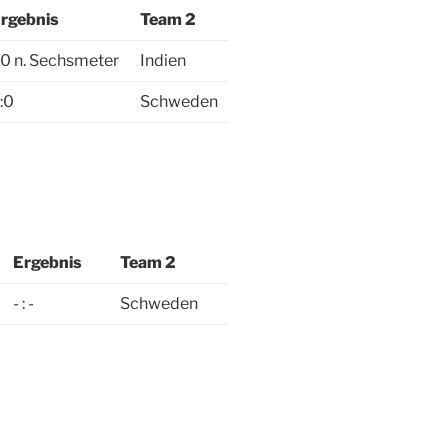
rgebnis
Team 2
:0 n. Sechsmeter
Indien
:0
Schweden
Ergebnis
Team 2
- : -
Schweden