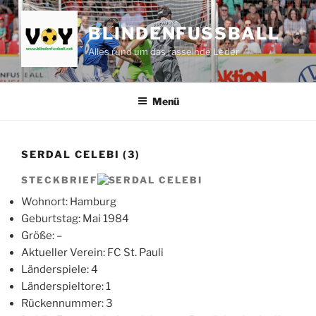
Zum
Inhalt
BLINDENFUSSBALL
springen
Alles rund um das rasselnde Leder
Menü
SERDAL CELEBI (3)
STECKBRIEF
Wohnort: Hamburg
Geburtstag: Mai 1984
Größe: –
Aktueller Verein: FC St. Pauli
Länderspiele: 4
Länderspieltore: 1
Rückennummer: 3