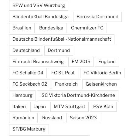
BFW und VSV Würzburg
Blindenfußball Bundesliga
Borussia Dortmund
Brasilien
Bundesliga
Chemnitzer FC
Deutsche Blindenfußball-Nationalmannschaft
Deutschland
Dortmund
Eintracht Braunschweig
EM 2015
England
FC Schalke 04
FC St. Pauli
FC Viktoria Berlin
FG Seckbach 02
Frankreich
Gelsenkirchen
Hamburg
ISC Viktoria Dortmund-Kirchderne
Italien
Japan
MTV Stuttgart
PSV Köln
Rumänien
Russland
Saison 2023
SF/BG Marburg