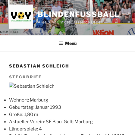
Zum
Inhalt
BLINDENFUSSBALL
springen
Alles rund um das rasselnde Leder
Menü
SEBASTIAN SCHLEICH
STECKBRIEF
Wohnort: Marburg
Geburtstag: Januar 1993
Größe: 1,80 m
Aktueller Verein: SF Blau-Gelb Marburg
Länderspiele: 4