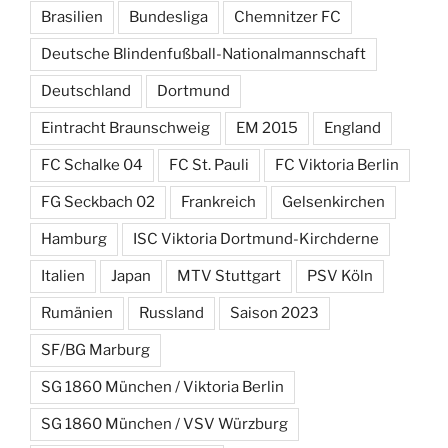
Brasilien
Bundesliga
Chemnitzer FC
Deutsche Blindenfußball-Nationalmannschaft
Deutschland
Dortmund
Eintracht Braunschweig
EM 2015
England
FC Schalke 04
FC St. Pauli
FC Viktoria Berlin
FG Seckbach 02
Frankreich
Gelsenkirchen
Hamburg
ISC Viktoria Dortmund-Kirchderne
Italien
Japan
MTV Stuttgart
PSV Köln
Rumänien
Russland
Saison 2023
SF/BG Marburg
SG 1860 München / Viktoria Berlin
SG 1860 München / VSV Würzburg