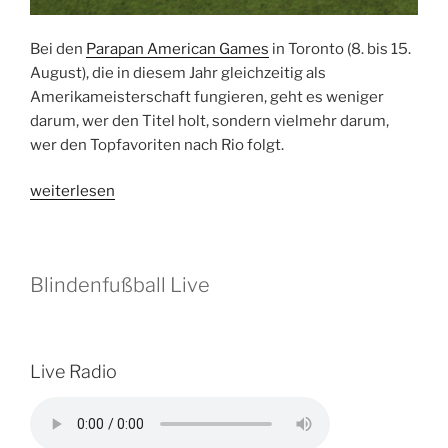
Bei den
Parapan American Games
in Toronto (8. bis 15.
August), die in diesem Jahr gleichzeitig als
Amerikameisterschaft fungieren, geht es weniger
darum, wer den Titel holt, sondern vielmehr darum,
wer den Topfavoriten nach Rio folgt.
„Der
weiterlesen
Weg
nach
Rio
Blindenfußball Live
führt
über
Toronto“
Live Radio