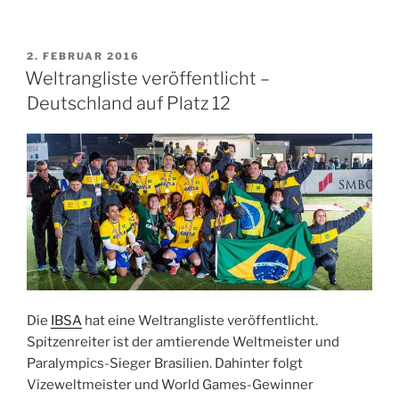
Auslosung:
So
sehen
VERÖFFENTLICHT
2. FEBRUAR 2016
AM
die
Weltrangliste veröffentlicht –
Gruppen
Deutschland auf Platz 12
aus“
Die
IBSA
hat eine Weltrangliste veröffentlicht.
Spitzenreiter ist der amtierende Weltmeister und
Paralympics-Sieger Brasilien. Dahinter folgt
Vizeweltmeister und World Games-Gewinner