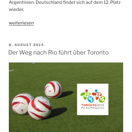
Argentinien. Deutschland findet sich auf dem 12. Platz
wieder.
„Weltrangliste
weiterlesen
veröffentlicht
–
Deutschland
VERÖFFENTLICHT
8. AUGUST 2015
AM
auf
Der Weg nach Rio führt über Toronto
Platz
12“