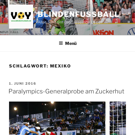
Zum
Inhalt
BLINDENFUSSBALL
springen
Alles rund um das rasselnde Leder
Menü
SCHLAGWORT:
MEXIKO
VERÖFFENTLICHT
1. JUNI 2016
AM
Paralympics-Generalprobe am Zuckerhut