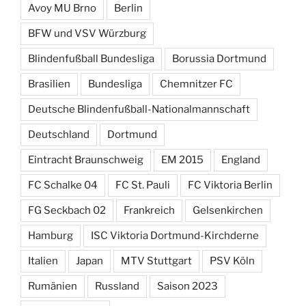
Avoy MU Brno
Berlin
BFW und VSV Würzburg
Blindenfußball Bundesliga
Borussia Dortmund
Brasilien
Bundesliga
Chemnitzer FC
Deutsche Blindenfußball-Nationalmannschaft
Deutschland
Dortmund
Eintracht Braunschweig
EM 2015
England
FC Schalke 04
FC St. Pauli
FC Viktoria Berlin
FG Seckbach 02
Frankreich
Gelsenkirchen
Hamburg
ISC Viktoria Dortmund-Kirchderne
Italien
Japan
MTV Stuttgart
PSV Köln
Rumänien
Russland
Saison 2023