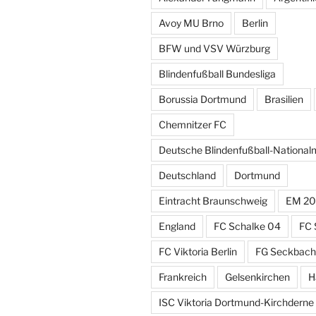
Avoy MU Brno
Berlin
BFW und VSV Würzburg
Blindenfußball Bundesliga
Borussia Dortmund
Brasilien
Chemnitzer FC
Deutsche Blindenfußball-Nationa
Deutschland
Dortmund
Eintracht Braunschweig
EM 20
England
FC Schalke 04
FC 
FC Viktoria Berlin
FG Seckbach
Frankreich
Gelsenkirchen
H
ISC Viktoria Dortmund-Kirchderne