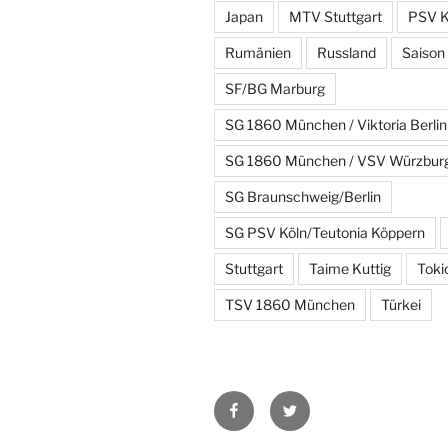
Japan
MTV Stuttgart
PSV K
Rumänien
Russland
Saison
SF/BG Marburg
SG 1860 München / Viktoria Berlin
SG 1860 München / VSV Würzbur
SG Braunschweig/Berlin
SG PSV Köln/Teutonia Köppern
Stuttgart
Taime Kuttig
Toki
TSV 1860 München
Türkei
Facebook
Twitter