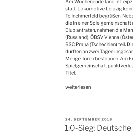
Am Wochenende fand in Leipzig
statt. Lokomotive Leipzig konnt
Teilnehmerfeld begrüßen. Nebe
die in einer Spielgemeinschaft
Club antraten, nahmen die Ma
(Russland), ÖBSV Vienna (Öster
BSC Praha (Tschechien) teil. D
durften an zwei Tagen insgesa
Menge Toren bestaunen. Am En
Spielgemeinschaft punktverlust
Titel.
„Lok
weiterlesen
Leipzig/
St.
Pauli
gewinnt
VERÖFFENTLICHT
24. SEPTEMBER 2018
Sächsischen
AM
1:0-Sieg: Deutsch
Blindenfußballcup“