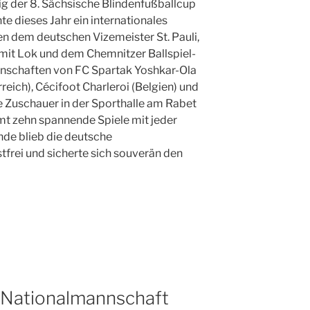
 der 8. Sächsische Blindenfußballcup
e dieses Jahr ein internationales
n dem deutschen Vizemeister St. Pauli,
 mit Lok und dem Chemnitzer Ballspiel-
nnschaften von FC Spartak Yoshkar-Ola
reich), Cécifoot Charleroi (Belgien) und
ie Zuschauer in der Sporthalle am Rabet
mt zehn spannende Spiele mit jeder
de blieb die deutsche
frei und sicherte sich souverän den
e Nationalmannschaft