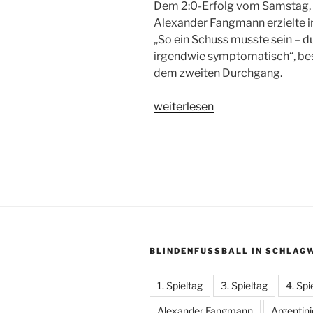
Dem 2:0-Erfolg vom Samstag, f
Alexander Fangmann erzielte i
„So ein Schuss musste sein – d
irgendwie symptomatisch“, besc
dem zweiten Durchgang.
„1:0-
weiterlesen
Sieg:
Deutsche
Nationalmannschaft
bezwingt
Belgien
erneut“
BLINDENFUSSBALL IN SCHLAGW
1. Spieltag
3. Spieltag
4. Spi
Alexander Fangmann
Argentin