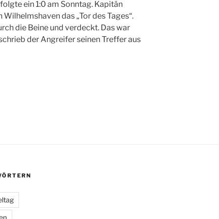
olgte ein 1:0 am Sonntag. Kapitän
n Wilhelmshaven das „Tor des Tages“.
urch die Beine und verdeckt. Das war
hrieb der Angreifer seinen Treffer aus
ÖRTERN
eltag
ien