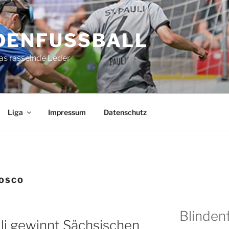
DENFUSSBALL
as rasselnde Leder
Liga
Impressum
Datenschutz
BOSCO
Blindenf
uli gewinnt Sächsischen