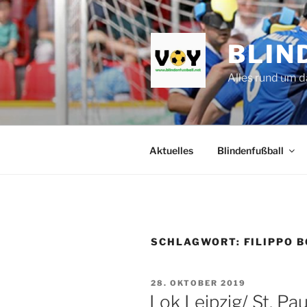
Zum
Inhalt
springen
BLIN
Alles rund um d
Aktuelles
Blindenfußball
SCHLAGWORT:
FILIPPO 
VERÖFFENTLICHT
28. OKTOBER 2019
AM
Lok Leipzig/ St. Pa