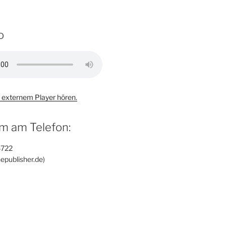
o
 externem Player hören.
m am Telefon:
6722
epublisher.de)