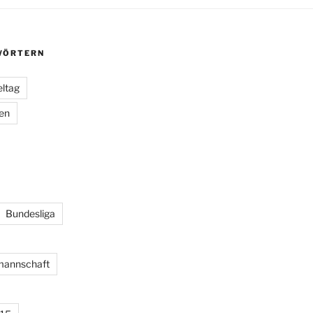
ÖRTERN
eltag
ien
Bundesliga
lmannschaft