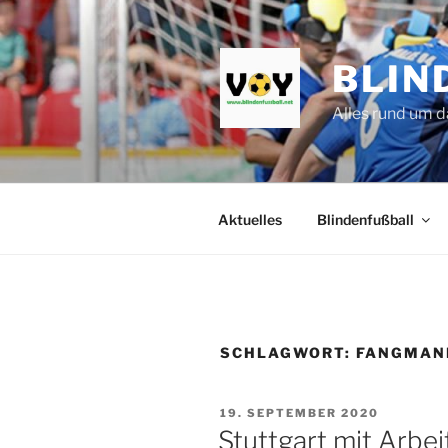
Zum
Inhalt
springen
BLIN
Alles rund um d
Aktuelles
Blindenfußball
SCHLAGWORT:
FANGMAN
VERÖFFENTLICHT
19. SEPTEMBER 2020
AM
Stuttgart mit Arbei