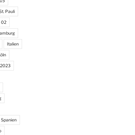
15
St. Pauli
 02
amburg
Italien
öln
 2023
g
Spanien
o