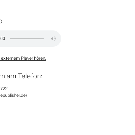
o
 externem Player hören.
m am Telefon:
6722
epublisher.de)