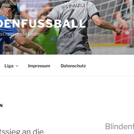
DENFUSSBALL
as rasselnde Leder
Liga
Impressum
Datenschutz
N
Blindenf
tssieg an die