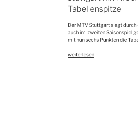
Tabellenspitze
Der MTV Stuttgart siegt durch
auch im zweiten Saisonspiel 
mit nun sechs Punkten die Tabe
„Stuttgart
weiterlesen
mit
Arbeitssieg
an
die
Tabellenspitze“