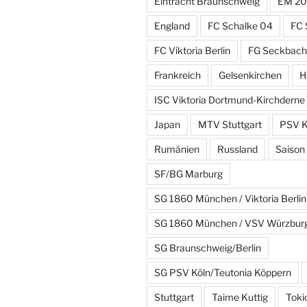
Eintracht Braunschweig
EM 20
England
FC Schalke 04
FC 
FC Viktoria Berlin
FG Seckbach
Frankreich
Gelsenkirchen
H
ISC Viktoria Dortmund-Kirchderne
Japan
MTV Stuttgart
PSV K
Rumänien
Russland
Saison
SF/BG Marburg
SG 1860 München / Viktoria Berlin
SG 1860 München / VSV Würzbur
SG Braunschweig/Berlin
SG PSV Köln/Teutonia Köppern
Stuttgart
Taime Kuttig
Toki