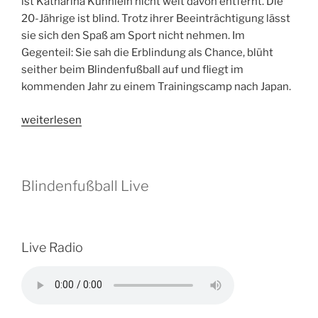
ist Katharina Kühnlein nicht weit davon entfernt. Die
20-Jährige ist blind. Trotz ihrer Beeinträchtigung lässt
sie sich den Spaß am Sport nicht nehmen. Im
Gegenteil: Sie sah die Erblindung als Chance, blüht
seither beim Blindenfußball auf und fliegt im
kommenden Jahr zu einem Trainingscamp nach Japan.
„„Als
weiterlesen
liefe
ich
nachts
Blindenfußball Live
durch
die
Straßen
und
Live Radio
die
Lichter
wären
aus““