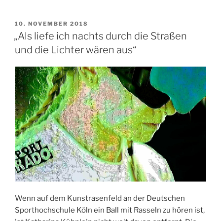
für
„Hamburgs
VERÖFFENTLICHT
10. NOVEMBER 2018
AM
Sportler
„Als liefe ich nachts durch die Straßen
des
und die Lichter wären aus“
Jahres“
nominiert“
Wenn auf dem Kunstrasenfeld an der Deutschen
Sporthochschule Köln ein Ball mit Rasseln zu hören ist,