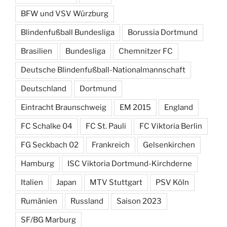
BFW und VSV Würzburg
Blindenfußball Bundesliga
Borussia Dortmund
Brasilien
Bundesliga
Chemnitzer FC
Deutsche Blindenfußball-Nationalmannschaft
Deutschland
Dortmund
Eintracht Braunschweig
EM 2015
England
FC Schalke 04
FC St. Pauli
FC Viktoria Berlin
FG Seckbach 02
Frankreich
Gelsenkirchen
Hamburg
ISC Viktoria Dortmund-Kirchderne
Italien
Japan
MTV Stuttgart
PSV Köln
Rumänien
Russland
Saison 2023
SF/BG Marburg