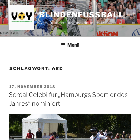
Zum
Inhalt
BLINDENFUSSBALL
springen
Alles rund um das rasselnde Leder
Menü
SCHLAGWORT:
ARD
VERÖFFENTLICHT
17. NOVEMBER 2018
AM
Serdal Celebi für „Hamburgs Sportler des
Jahres“ nominiert