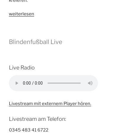
kreieren.
„Müde
weiterlesen
Nullnummer
zwischen
Marburg
Blindenfußball Live
und
Dortmund“
Live Radio
Livestream mit externem Player hören.
Livestream am Telefon:
0345 483 41 6722