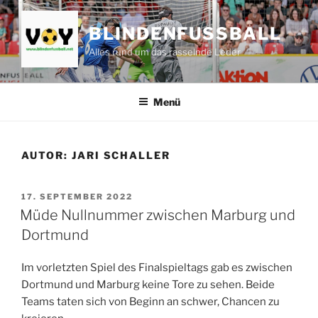
Zum
Inhalt
BLINDENFUSSBALL
springen
Alles rund um das rasselnde Leder
Menü
AUTOR:
JARI SCHALLER
VERÖFFENTLICHT
17. SEPTEMBER 2022
AM
Müde Nullnummer zwischen Marburg und
Dortmund
Im vorletzten Spiel des Finalspieltags gab es zwischen
Dortmund und Marburg keine Tore zu sehen. Beide
Teams taten sich von Beginn an schwer, Chancen zu