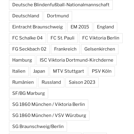
Deutsche Blindenfußball-Nationalmannschaft
Deutschland
Dortmund
Eintracht Braunschweig
EM 2015
England
FC Schalke 04
FC St. Pauli
FC Viktoria Berlin
FG Seckbach 02
Frankreich
Gelsenkirchen
Hamburg
ISC Viktoria Dortmund-Kirchderne
Italien
Japan
MTV Stuttgart
PSV Köln
Rumänien
Russland
Saison 2023
SF/BG Marburg
SG 1860 München / Viktoria Berlin
SG 1860 München / VSV Würzburg
SG Braunschweig/Berlin